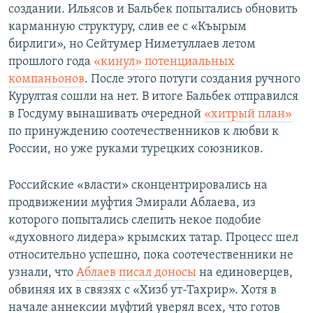
создании. Ильясов и Бальбек попытались обновить
карманную структуру, слив ее с «Къырым
бирлиги», но Сейтумер Ниметуллаев летом
прошлого года
«кинул» потенциальных
компаньонов
. После этого потуги создания ручного
Курултая сошли на нет. В итоге Бальбек отправился
в Госдуму вынашивать очередной
«хитрый план»
по принуждению соотечественников к любви к
России, но уже руками турецких союзников.
Российские «власти» сконцентрировались на
продвижении муфтия Эмирали Аблаева, из
которого попытались слепить некое подобие
«духовного лидера» крымских татар. Процесс шел
относительно успешно, пока соотечественники не
узнали, что
Аблаев писал доносы
на единоверцев,
обвиняя их в связях с «Хизб ут-Тахрир». Хотя в
начале аннексии муфтий уверял всех, что готов