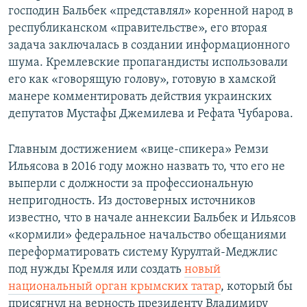
господин Бальбек «представлял» коренной народ в
республиканском «правительстве», его вторая
задача заключалась в создании информационного
шума. Кремлевские пропагандисты использовали
его как «говорящую голову», готовую в хамской
манере комментировать действия украинских
депутатов Мустафы Джемилева и Рефата Чубарова.
Главным достижением «вице-спикера» Ремзи
Ильясова в 2016 году можно назвать то, что его не
выперли с должности за профессиональную
непригодность. Из достоверных источников
известно, что в начале аннексии Бальбек и Ильясов
«кормили» федеральное начальство обещаниями
переформатировать систему Курултай-Меджлис
под нужды Кремля или создать
новый
национальный орган крымских татар
, который бы
присягнул на верность президенту Владимиру