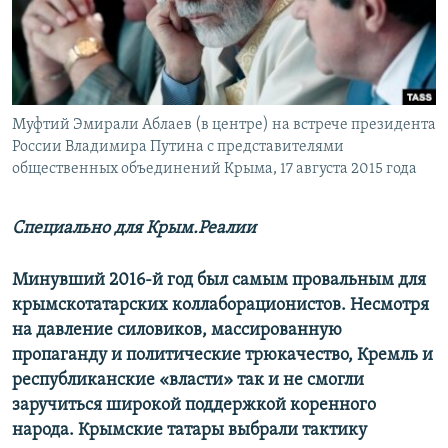
ПРИСОЕДИНЯЙТЕСЬ!
ПОБЕДИТЕЛЕЙ НЕ СУДЯТ?
КРЫМ.НЕПОКОРЕННЫЙ
ELIFBE
Муфтий Эмирали Аблаев (в центре) на встрече президента
УКРАИНСКАЯ ПРОБЛЕМА КРЫМА
России Владимира Путина с представителями
Все сайты RFE/RL
общественных объединений Крыма, 17 августа 2015 года
Специально для Крым.Реалии
Минувший 2016-й год был самым провальным для
крымскотатарских коллаборационистов. Несмотря
на давление силовиков, массированную
пропаганду и политические трюкачество, Кремль и
республиканские «власти» так и не смогли
заручиться широкой поддержкой коренного
народа. Крымские татары выбрали тактику