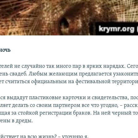
ночь
елей не случайно так много пар в ярких нарядах. Сег
ень свадеб. Любым желающим предлагается узаконит
дет считаться официальным на фестивальной территори
я выдадут пластиковые карточки и свидетельства, пос
ляет делать со своим партнером все что угодно, – расс
щая за стойкой регистрации браков. На ней черный то
тены в дреды.
ействует на всю жизнь? – уточняю я.