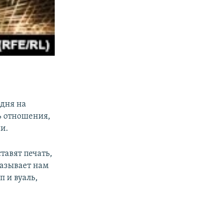
одня на
ь отношения,
и.
тавят печать,
казывает нам
п и вуаль,