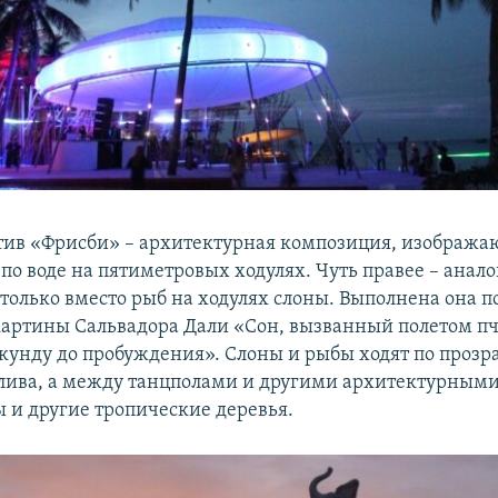
тив «Фрисби» – архитектурная композиция, изобража
 по воде на пятиметровых ходулях. Чуть правее – анал
 только вместо рыб на ходулях слоны. Выполнена она 
артины Сальвадора Дали «Сон, вызванный полетом пч
секунду до пробуждения». Слоны и рыбы ходят по проз
лива, а между танцполами и другими архитектурным
ы и другие тропические деревья.