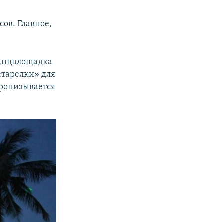
ов. Главное,
Танцплощадка
«тарелки» для
пронизывается