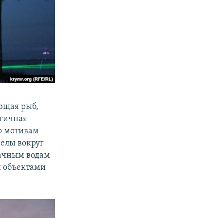
ющая рыб,
огичная
по мотивам
елы вокруг
рачным водам
и объектами