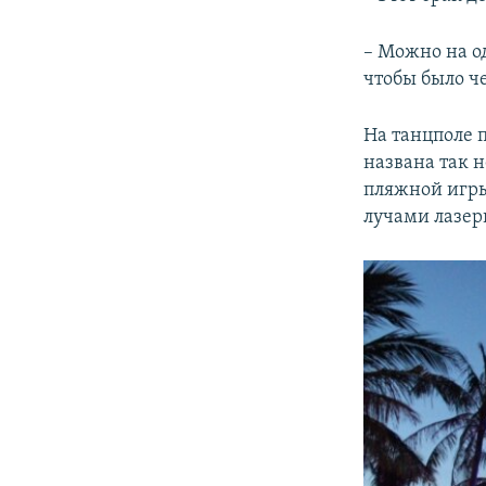
– Можно на о
чтобы было че
На танцполе 
названа так 
пляжной игры
лучами лазер