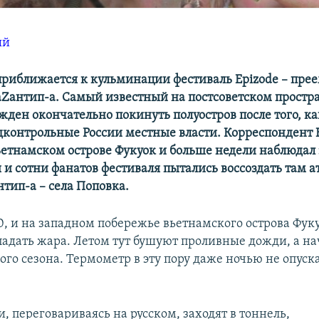
ый
приближается к кульминации фестиваль Epizode – пре
Zантип-а. Самый известный на постсоветском простра
ден окончательно покинуть полуостров после того, ка
дконтрольные России местные власти. Корреспондент
ьетнамском острове Фукуок и больше недели наблюдал 
 и сотни фанатов фестиваля пытались воссоздать там 
тип-а – села Поповка.
00, и на западном побережье вьетнамского острова Фук
падать жара. Летом тут бушуют проливные дожди, а на
ого сезона. Термометр в эту пору даже ночью не опуск
 переговариваясь на русском, заходят в тоннель,