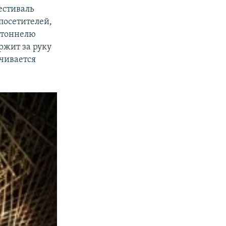
естиваль
посетителей,
 тоннелю
ржит за руку
ечивается