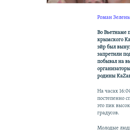
Роман Зелен
Во Вьетнаме 
крымского Ka
эйр был вынуж
запретили по
побывал на в
организаторы
родины KaZан
На часах 16:
постепенно с
это пик высок
градусов.
Молодые люди,