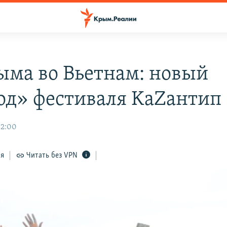
ыма во Вьетнам: новый
од» фестиваля KaZантип
12:00
ся
Читать без VPN