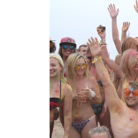
ПОБЕДИТЕЛЕЙ НЕ СУДЯТ?
КРЫМ.НЕПОКОРЕННЫЙ
ELIFBE
УКРАИНСКАЯ ПРОБЛЕМА КРЫМА