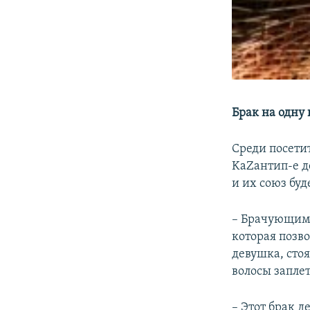
Брак на одну 
Среди посетит
KaZантип-е д
и их союз бу
– Брачующимс
которая позво
девушка, стоя
волосы запле
– Этот брак д