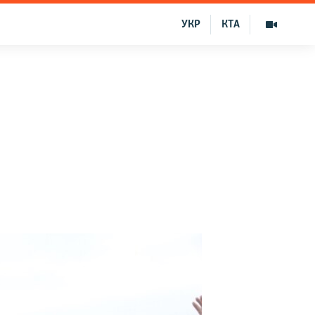
УКР
КТА