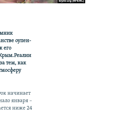
емник
нстве оупен-
к его
 Крым.Реалии
за тем, как
атмосферу
уок начинает
чало января –
ается ниже 24