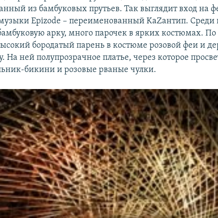
анный из бамбуковых прутьев. Так выглядит вход на ф
музыки Epizode – переименованный KaZантип. Среди 
бамбуковую арку, много парочек в ярких костюмах. По
ысокий бородатый парень в костюме розовой феи и де
. На ней полупрозрачное платье, через которое просв
ьник-бикини и розовые рваные чулки.