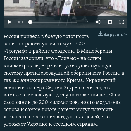
ПРИСОЕДИНЯЙТЕСЬ!
ПОБЕДИТЕЛЕЙ НЕ СУДЯТ?
КРЫМ.НЕПОКОРЕННЫЙ
0:00
1:09
ELIFBE
Загрузить
Россия привела в боевую готовность
УКРАИНСКАЯ ПРОБЛЕМА КРЫМА
зенитно-ракетную систему С-400
Все сайты RFE/RL
«Триумф» в районе Феодосии. В Минобороны
России заверили, что «Триумф» на сотни
километров перекрывает уже существующую
систему противовоздушной обороны юга России, а
так же аннексированного Крыма. Украинский
военный эксперт Сергей Згурец отметил, что
комплекс используют для уничтожения целей на
расстоянии до 200 километров, но его модульная
основа и самые новые ракеты могут повысить
дальность поражения воздушных целей, что
угрожает Украине и соседним странам.