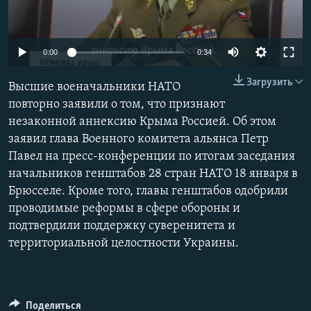
ПРИСОЕДИНЯЙТЕСЬ!
ПОБЕДИТЕЛЕЙ НЕ СУДЯТ?
КРЫМ.НЕПОКОРЕННЫЙ
0:00
0:34
ELIFBE
Загрузить
Высшие военачальники НАТО
УКРАИНСКАЯ ПРОБЛЕМА КРЫМА
повторно заявили о том, что признают
Все сайты RFE/RL
незаконной аннексию Крыма Россией. Об этом
заявил глава Военного комитета альянса Петр
Павел на пресс-конференции по итогам заседания
начальников генштабов 28 стран НАТО 18 января в
Брюсселе. Кроме того, главы генштабов одобрили
проводимые реформы в сфере обороны и
подтвердили поддержку суверенитета и
территориальной целостности Украины.
Поделиться