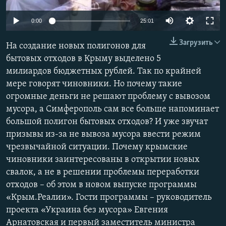
ПРИСОЕДИНЯЙТЕСЬ!
ПОБЕДИТЕЛЕЙ НЕ СУДЯТ?
0:00
25:01
КРЫМ.НЕПОКОРЕННЫЙ
Загрузить
На создание новых полигонов для
ELIFBE
бытовых отходов в Крыму выделено 5
УКРАИНСКАЯ ПРОБЛЕМА КРЫМА
милиардов бюджетных рублей. Так по крайней
Все сайты RFE/RL
мере говорят чиновники. Но почему такие
огромные деньги не решают проблему с вывозом
мусора, а Симферополь сам все больше напоминает
большой полигон бытовых отходов? И уже звучат
призывы из-за не вывоза мусора ввести режим
чрезвычайной ситуации. Почему крымские
чиновники заинтересованы в открытии новых
свалок, а не в решении проблемы переработки
отходов – об этом в новом выпуске программы
«Крым.Реалии». Гости программы – руководитель
проекта «Украина без мусора» Евгения
Арнатовская и первый заместитель министра