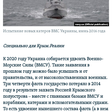
ПРИСОЕДИНЯЙТЕСЬ!
ПОБЕДИТЕЛЕЙ НЕ СУДЯТ?
КРЫМ.НЕПОКОРЕННЫЙ
ELIFBE
Испытание новых катеров ВМС Украины, июнь 2016 года
УКРАИНСКАЯ ПРОБЛЕМА КРЫМА
Все сайты RFE/RL
Специально для Крым.Реалии
К 2020 году Украина собирается удвоить Военно-
Морские Силы (ВМСУ). Такие заявления в
прошлом году можно было услышать и от
правительства, и от высокопоставленных военных.
Три четверти флота государство потеряло в 2014
году в результате захвата Россией Крымского
полуострова ‒ вместе с главными базами ВМСУ и
кораблями, катерами и вспомогательными судами.
То есть удвоение нынешнего состава флота (а в нем