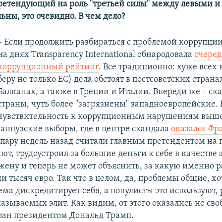
ретендующий на роль "третьей силы" между левыми и
ьны, это очевидно. В чем дело?
– Если продолжить разбираться с проблемой коррупции,
на днях Transparency International обнародовала
очере
коррупционный рейтинг
. Все традиционно: хуже всех 
беру не только ЕС) дела обстоят в постсоветских страна
Балканах, а также в Греции и Италии. Впереди же – с
страны, чуть более "загрязнены" западноевропейские. 
чувствительность к коррупционным нарушениям выше
анцузские выборы, где в центре скандала
оказался Фр
 пару недель назад считали главным претендентом на п
ют, трудоустроил за большие деньги к себе в качестве
жену и теперь не может объяснить, за какую именно р
и тысяч евро. Так что в целом, да, проблемы общие, х
ема дискредитирует себя, а популисты это используют,
называемых элит. Как видим, от этого оказались не св
бран президентом Дональд Трамп.