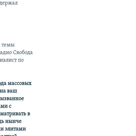
ддержал
е темы
Радио Свобода
иалист по
ода массовых
 на ваш
 вызванное
ми с
сматривать в
дь нынче
и элитами