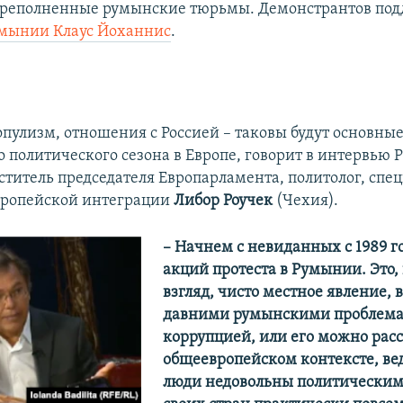
ереполненные румынские тюрьмы. Демонстрантов по
умынии Клаус Йоханнис
.
опулизм, отношения с Россией – таковы будут основны
 политического сезона в Европе, говорит в интервью 
титель председателя Европарламента, политолог, спец
вропейской интеграции
Либор Роучек
(Чехия).
– Начнем с невиданных с 1989 г
акций протеста в Румынии. Это,
взгляд, чисто местное явление,
давними румынскими проблема
коррупцией, или его можно рас
общеевропейском контексте, ве
люди недовольны политическим