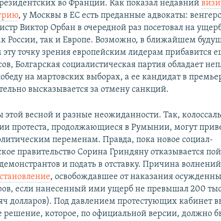
резидентских во Франции. Как показал недавний
визи
грию
, у Москвы в ЕС есть преданные адвокаты: венгер
стр Виктор Орбан в очередной раз посетовал на ущер
к России, так и Европе. Возможно, в ближайшем буду
эту точку зрения европейским лидерам прибавится ещ
ов, Болгарская социалистическая партия обладает не
обеду на мартовских выборах, а ее кандидат в премь
ельно высказывается за отмену санкций.
 этой весной и разные неожиданности. Так, колоссал
ии протеста, продолжающиеся в Румынии, могут прив
литическим переменам. Правда, пока новое социал-
кое правительство Сорина Гриндяну отказывается пой
демонстрантов и подать в отставку. Причина волнений
становление
, освобождавшее от наказания осужденн
ов, если нанесенный ими ущерб не превышал 200 тыс
сяч долларов). Под давлением протестующих кабинет 
е решение, которое, по официальной версии, должно 