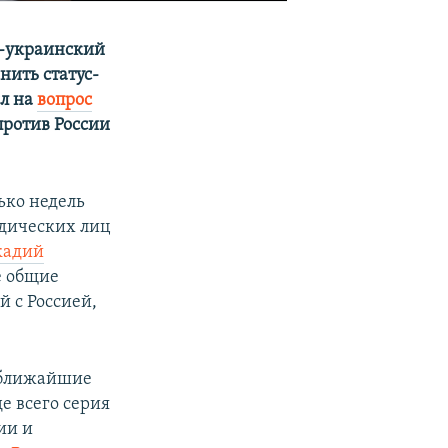
о-украинский
нить статус-
л на
вопрос
против России
ько недель
идических лиц
кадий
е общие
 с Россией,
в ближайшие
е всего серия
ии и