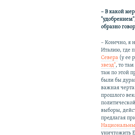
– В какой ме
"удобрением"
образно говор
– Конечно, я 
Италию, где 
Севера
(у ее 
звезд"
, то та
там по этой 
были бы дурак
важная черта
прошлого ве
политической
выборы, дейст
предлагая пр
Национальны
уничтожить Е