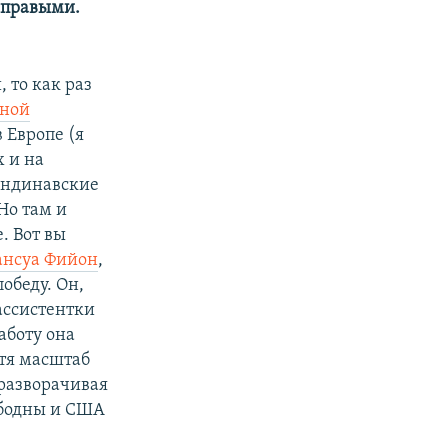
 правыми.
 то как раз
дной
в Европе (я
х и на
кандинавские
Но там и
. Вот вы
ансуа Фийон
,
обеду. Он,
 ассистентки
аботу она
отя масштаб
 разворачивая
ободны и США