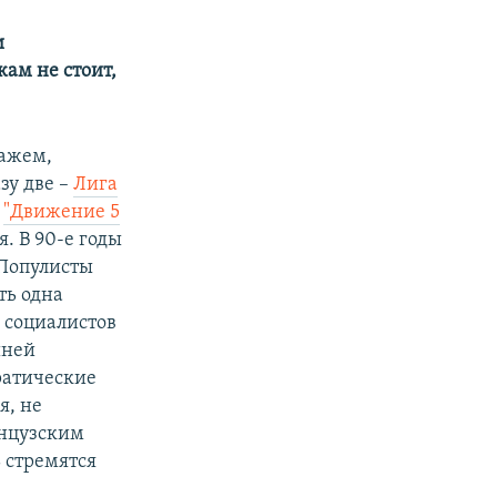
и
ам не стоит,
кажем,
зу две –
Лига
и
"Движение 5
. В 90-е годы
 Популисты
ть одна
 социалистов
шней
ратические
я, не
анцузским
 стремятся