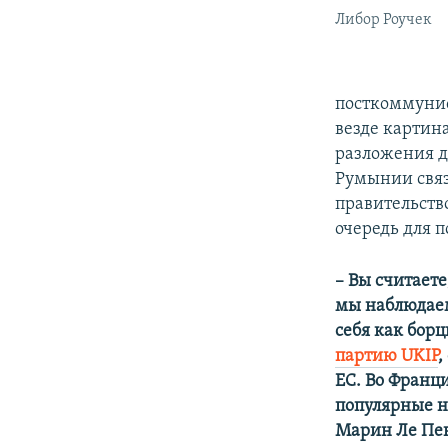
Либор Роучек
посткоммунис
везде картин
разложения д
Румынии свя
правительств
очередь для 
– Вы считаете
мы наблюдаем
себя как бор
партию UKIP
,
ЕС. Во Франц
популярные н
Марин Ле Пен