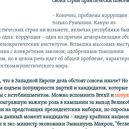
своих стран практически повсе
– Конечно, проблема коррупции 
только Румынии. Какую из
тических стран ни возьмете, включая республики бы
а одна: коррупция – одна из причин деморализации об
емократических институтов. Вспышка массовых выст
зана с конкретным законом, одобренным тамошним
ом, но в целом речь идет об общей проблеме, характер
посткоммунистического мира.
, что в Западной Европе дела обстоят совсем иначе? Но
 подъем популярности партий и кандидатов, которые
цы с истеблишментом. Можно вспомнить Brexit и
попул
 сыгравшую важную роль в кампании за выход Велико
ии на предстоящих президентских выборах, по опроса
а данный момент кандидаты – лидер крайних национ
 и экс-министр экономики Эммануэль Макрон, "бегле