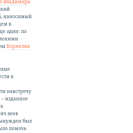
т Владимира
ский
б, наносимый
щем к
е один: по
плохими
еры
Корнелия
ьные
ести к
ти навстречу
 – изданное
ых
яч леев
вынужден был
было помочь