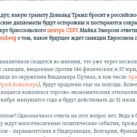
дут, какую гранату Дональд Трамп бросит в российск
йские дипломаты будут осторожны и постараются сохра
перт брюссельского
центра CEPS
Майкл Эмерсон ответи
oomberg
о том, какое будущее ждет санкции Евросоюза 
аналитиков сходится во мнении, что уже через нескол
 санкции, введенные против 146 физических и 37 юр
 лица из окружения Владимира Путина, в том числе
Ар
рий Ковальчук
), будут продлены еще на полгода. Боле
ающиеся комплекса торгово-экономических отношений
кабре минувшего года и будут действовать до 31 июля.
потом? Однозначного ответа на этот вопрос нет. Ведь 
у ждут многочисленные политические события, прежд
ов – парламентских в Нидерландах, Болгарии, Франц