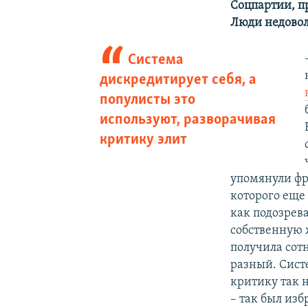
Соцпартии, п
Люди недовол
Система
дискредитирует себя, а
популисты это
используют, разворачивая
критику элит
упомянули фр
которого еще
как подозрева
собственную 
получила сотн
разный. Сист
критику так 
– так был из