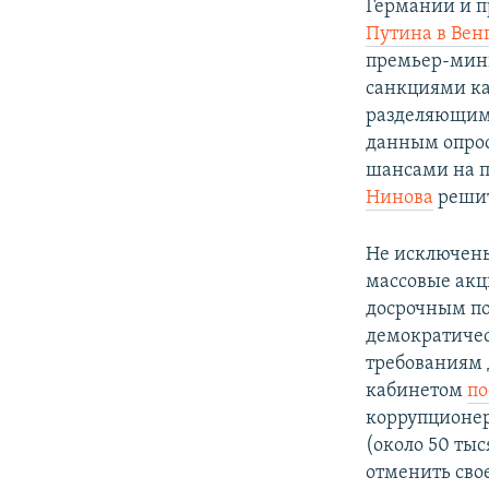
Германии и п
Путина в Вен
премьер-мини
санкциями ка
разделяющим 
данным опрос
шансами на п
Нинова
решит
Не исключены
массовые акц
досрочным по
демократичес
требованиям 
кабинетом
по
коррупционер
(около 50 ты
отменить сво