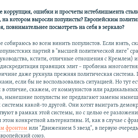
ре коррупция, ошибки и просчеты истеблишмента стал
, на котором выросли популисты? Европейским политик
я, повнимательнее посмотреть на себя в зеркало?
не собираюсь во всем винить популистов. Если взять, с
популистских партий в "высшей политической лиге" сра
руководства, кстати, отличные отношения с Кремлем) 
м дискредитация правящих элит – проблема многолетняя
причине даже рухнула прежняя политическая система.
ами, если бы не воспользовались ситуацией. Но тут ес
: в отличие, скажем, от коммунистов или радикальных
ка, нынешние популисты не предлагают замены ныне
 системы какой-то другой. Они хотят выиграть демок
вуют в рамках этой системы, но с целью ее разложени
и этом конкретной альтернативы. И, как в случае с фр
м фронтом
или "Движением 5 звезд", в первую очередь
вропейский союз.