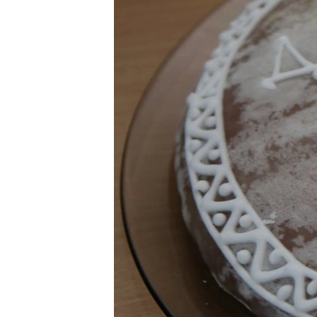
ПОБЕДИТЕЛЕЙ НЕ СУДЯТ?
КРЫМ.НЕПОКОРЕННЫЙ
ELIFBE
УКРАИНСКАЯ ПРОБЛЕМА КРЫМА