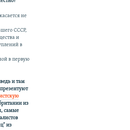
местно?
касается не
вшего СССР,
щества и
уплений в
ной в первую
 ведь и там
 презентуют
истскую
британии из
м, самые
алистов
ц" из