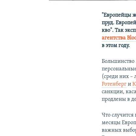
"Европейцы ж
пруд. Европе
кво". Так экс
агентства Bl
в этом году.
Большинство 
персональные
(среди них –
Ротенберг
и
Ю
санкции, кас
продлены в де
Что случится 
месяцы Европ
важных выбор