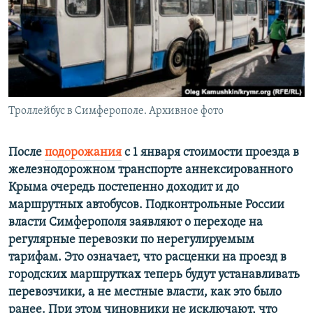
ПРИСОЕДИНЯЙТЕСЬ!
ПОБЕДИТЕЛЕЙ НЕ СУДЯТ?
КРЫМ.НЕПОКОРЕННЫЙ
ELIFBE
УКРАИНСКАЯ ПРОБЛЕМА КРЫМА
Все сайты RFE/RL
Троллейбус в Симферополе. Архивное фото
После
подорожания
с 1 января стоимости проезда в
железнодорожном транспорте аннексированного
Крыма очередь постепенно доходит и до
маршрутных автобусов. Подконтрольные России
власти Симферополя заявляют о переходе на
регулярные перевозки по нерегулируемым
тарифам. Это означает, что расценки на проезд в
городских маршрутках теперь будут устанавливать
перевозчики, а не местные власти, как это было
ранее. При этом чиновники не исключают, что