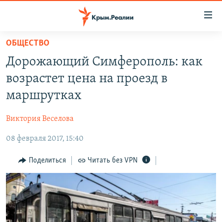
Доступность
ссылки
Вернуться
ОБЩЕСТВО
к
НОВОСТИ
Дорожающий Симферополь: как
основному
СПЕЦПРОЕКТЫ
содержанию
возрастет цена на проезд в
ВОДА
Вернутся
ГРУЗ 200
маршрутках
к
ИСТОРИЯ
КАРТА ВОЕННЫХ ОБЪЕКТОВ КРЫМА
главной
Виктория Веселова
ЕЩЕ
11 ЛЕТ ОККУПАЦИИ КРЫМА. 11 ИСТОРИЙ СОПРОТИВЛЕНИЯ
навигации
Вернутся
08 февраля 2017, 15:40
РАДІО СВОБОДА
ИНТЕРАКТИВ
к
КАК ОБОЙТИ БЛОКИРОВКУ
ИНФОГРАФИКА
Поделиться
Читать без VPN
поиску
ТЕЛЕПРОЕКТ КРЫМ.РЕАЛИИ
Українською
СОВЕТЫ ПРАВОЗАЩИТНИКОВ
Qırımtatar
ПРОПАВШИЕ БЕЗ ВЕСТИ