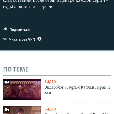
след оставили после себя. В центре каждой серии –
судьба одного из героев.
Поделиться
Читать без VPN
ПО ТЕМЕ
ВИДЕО
Видеоблог «Tugra»: Каплан Гирай II
хан
ВИДЕО