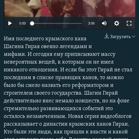
ПРИСОЕДИНЯЙТЕСЬ!
ПОБЕДИТЕЛЕЙ НЕ СУДЯТ?
КРЫМ.НЕПОКОРЕННЫЙ
0:00
3:06
ELIFBE
Загрузить
Имя последнего крымского хана
УКРАИНСКАЯ ПРОБЛЕМА КРЫМА
Шагина Гирая овеяно легендами и
Все сайты RFE/RL
мифами. И сегодня ему приписывают массу
невероятных вещей, к которым он не имел
никакого отношения. И если бы этот Гирай не стал
последним в списке правящих ханов, то можно
было бы смело назвать его реформатором и
строителем своего государства. Шагин Гирай
действительно внес немало новшеств, но на фоне
стремительно развивающихся событий это
осталось незамеченным. Новая серия видеоблогов
рассказывает о династии крымских ханов Гираи.
Кто были эти люди, как пришли к власти и какой