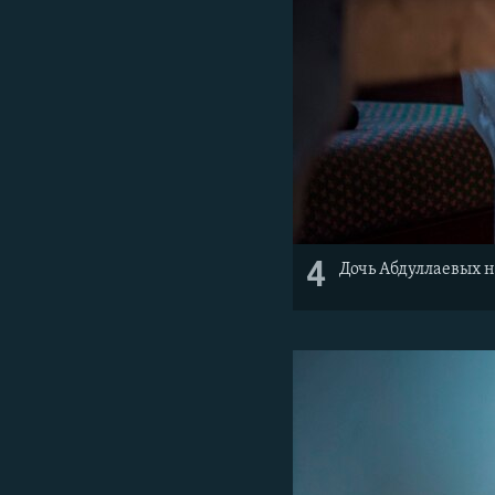
4
Дочь Абдуллаевых н