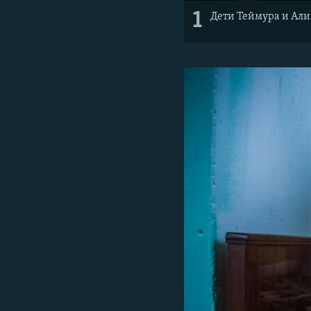
1
Дети Теймура и Али