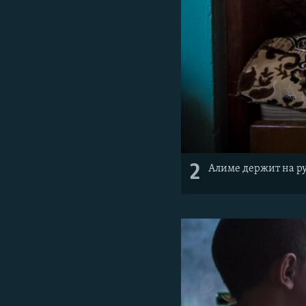
2
Алиме держит на р