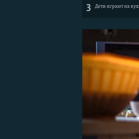
3
Дети играют на кух