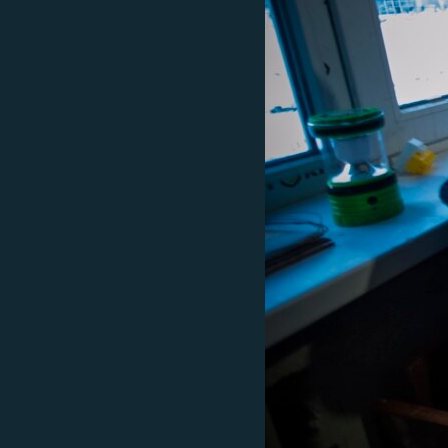
ПОБЕДИТЕЛЕЙ НЕ СУДЯТ?
КРЫМ.НЕПОКОРЕННЫЙ
ELIFBE
УКРАИНСКАЯ ПРОБЛЕМА КРЫМА