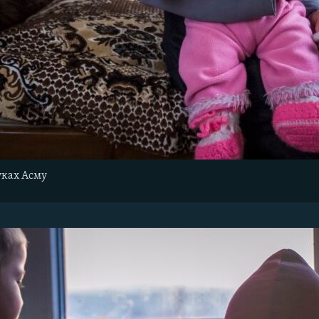
уках Асму