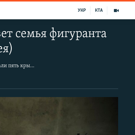
УКР
КТА
ет семья фигуранта
ея)
12 октября в Крыму провели обыски в домах мусульман. В результате задержали пять крымских татар, среди них – Теймур Абдуллаев. Ему приписывают роль «организатора» запрещенной в России организации «Хизб ут-Тахрир». Абдуллаеву грозит наказание вплоть до пожизненного. Дома у него остались жена и пятеро детей. Старшему – Али – исполнилось 8 лет, а младшей дочери Асме – 10 месяцев.