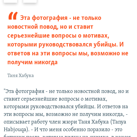
р
л
е
е
д
д
Эта фотография - не только
ы
у
новостной повод, но и ставит
д
ю
серьезнейшие вопросы о мотивах,
у
щ
которыми руководствовался убийцы. И
щ
и
ответов на эти вопросы мы, возможно не
и
й
й
с
получим никогда
с
л
Таня Хабука
л
а
а
й
"Эта фотография - не только новостной повод, но и
й
д
ставит серьезнейшие вопросы о мотивах,
д
которыми руководствовался убийцы. И ответов на
эти вопросы мы, возможно не получим никогда, -
описывает работу член жюри Таня Хабука (Tanya
Habjouqa). - И что меня особенно поразило - это