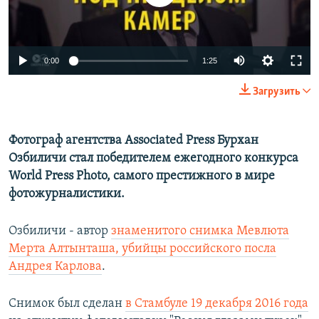
ПРИСОЕДИНЯЙТЕСЬ!
ПОБЕДИТЕЛЕЙ НЕ СУДЯТ?
КРЫМ.НЕПОКОРЕННЫЙ
0:00
1:25
ELIFBE
УКРАИНСКАЯ ПРОБЛЕМА КРЫМА
Загрузить
Все сайты RFE/RL
Фотограф агентства Associated Press Бурхан
Озбиличи стал победителем ежегодного конкурса
World Press Photo, самого престижного в мире
фотожурналистики.
Озбиличи - автор
знаменитого снимка Мевлюта
Мерта Алтынташа, убийцы российского посла
Андрея Карлова
.
Снимок был сделан
в Стамбуле 19 декабря 2016 года