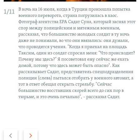
В ночь на 16 июля, когда в Турции произошла попытка
1/11
военного переворота, страна погрузилась в хаос.
Фотограф агентства ЕРА Садат Суна, который заснял этот
спор между полицейским и мятежным военным,
рассказал, что большинство молодых солдат в ту ночь
даже не понимали, во что они ввязались: они думали,
что проводятся учения. "Когда я приехал на площадь
Таксим, один из солдат спросил меня: "Что происходит?
Почему мы здесь?" Я посоветовал ему сейчас же ехать
домой, потому что здесь может быть опасно". Как
рассказывает Садат, представитель спецподразделения
полиции (слева) пытался отобрать у военного автомат, а
тот в ответ обещал открыть стрельбу. "Сейчас
большинство восставших скорей всего до сих пор в
тюрьме, и это очень печально", – рассказал Садат.
П
С