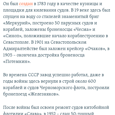
Он был
создан
в 1783 году в качестве кузницы и
площадки для килевания судов. В 19 веке здесь был
спущен на воду со стапелей знаменитый бриг
«Меркурий», построено 50 парусных судов и
кораблей, заложены броненосцы «Чесма» и
«Синоп», положившие начало кораблестроению в
Севастополе. В 1901 на Севастопольском
Адмиралтействе был заложен крейсер «Очаков», в
1905 – окончена достройка броненосца
«Потемкин».
Во времена СССР завод успешно работал, даже в
годы войны здесь вернули в строй около 600
кораблей и судов Черноморского флота, построили
бронепоезд «Железняков».
После войны был освоен ремонт судов китобойной
флотилии «Слава», в 1952 – сдан 50-тонный