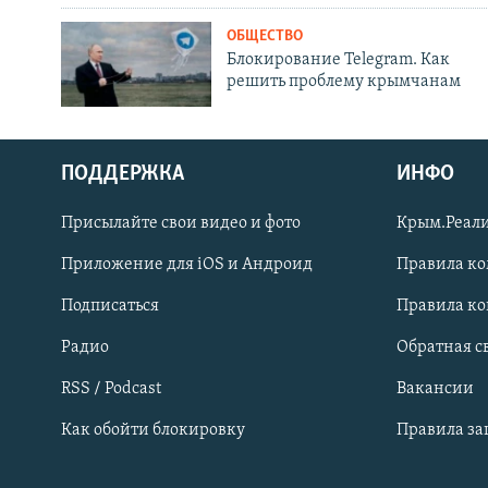
ОБЩЕСТВО
Блокирование Telegram. Как
решить проблему крымчанам
ПОДДЕРЖКА
ИНФО
Українською
Присылайте свои видео и фото
Крым.Реали
Qırımtatar
Приложение для iOS и Андроид
Правила к
Подписаться
Правила к
ПРИСОЕДИНЯЙТЕСЬ!
Радио
Обратная с
RSS / Podcast
Вакансии
Как обойти блокировку
Правила з
Все сайты RFE/RL