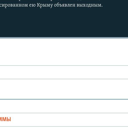
ексированном ею Крыму объявлен выходным.
Ы
АММЫ