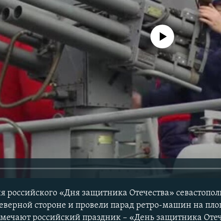
No media source currently avail
я российского «Дня защитника Отечества» севастопо
еверной стороне и провели парад ретро-машин на пл
тмечают российский праздник – «День защитника Отеч