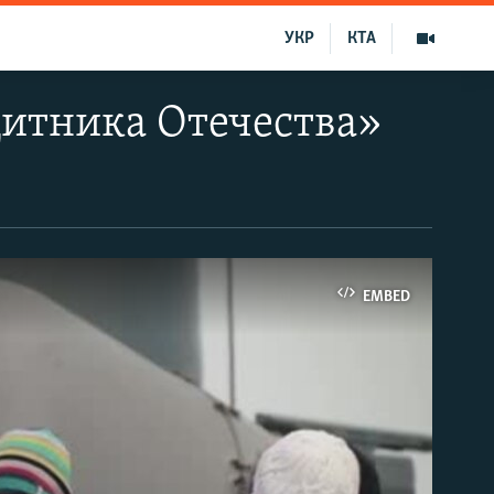
УКР
КТА
щитника Отечества»
EMBED