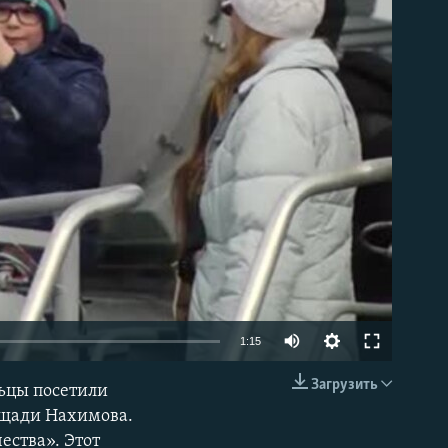
able
1:15
Загрузить
льцы посетили
EMBED
ощади Нахимова.
ества». Этот