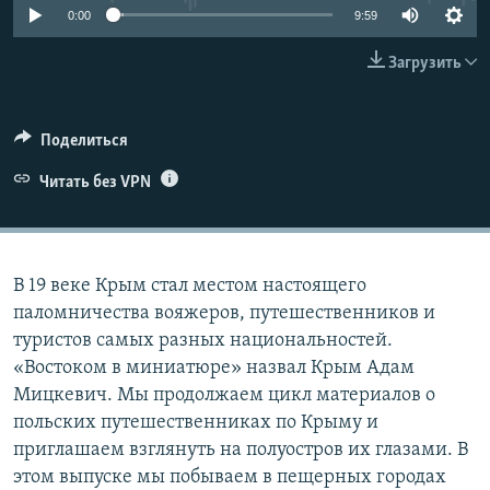
0:00
9:59
ПРИСОЕДИНЯЙТЕСЬ!
ПОБЕДИТЕЛЕЙ НЕ СУДЯТ?
КРЫМ.НЕПОКОРЕННЫЙ
Загрузить
ELIFBE
УКРАИНСКАЯ ПРОБЛЕМА КРЫМА
Поделиться
Все сайты RFE/RL
Читать без VPN
В 19 веке Крым стал местом настоящего
паломничества вояжеров, путешественников и
туристов самых разных национальностей.
«Востоком в миниатюре» назвал Крым Адам
Мицкевич. Мы продолжаем цикл материалов о
польских путешественниках по Крыму и
приглашаем взглянуть на полуостров их глазами. В
этом выпуске мы побываем в пещерных городах