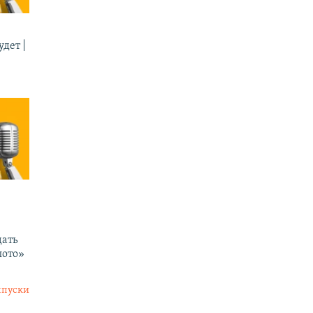
дет |
ать
лото»
ыпуски