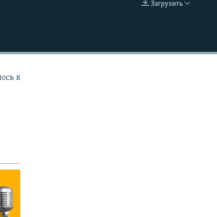
Загрузить
EMBED
лось к