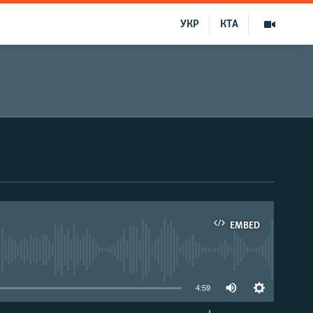
УКР
КТА
EMBED
able
4:59