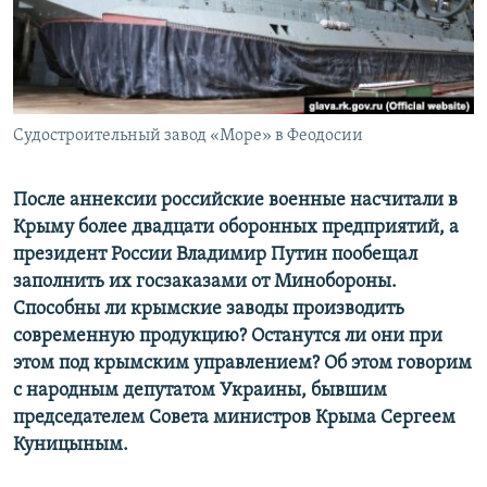
ПРИСОЕДИНЯЙТЕСЬ!
ПОБЕДИТЕЛЕЙ НЕ СУДЯТ?
КРЫМ.НЕПОКОРЕННЫЙ
ELIFBE
Судостроительный завод «Море» в Феодосии
УКРАИНСКАЯ ПРОБЛЕМА КРЫМА
Все сайты RFE/RL
После аннексии российские военные насчитали в
Крыму более двадцати оборонных предприятий, а
президент России Владимир Путин пообещал
заполнить их госзаказами от Минобороны.
Способны ли крымские заводы производить
современную продукцию? Останутся ли они при
этом под крымским управлением? Об этом говорим
с народным депутатом Украины, бывшим
председателем Совета министров Крыма Сергеем
Куницыным.