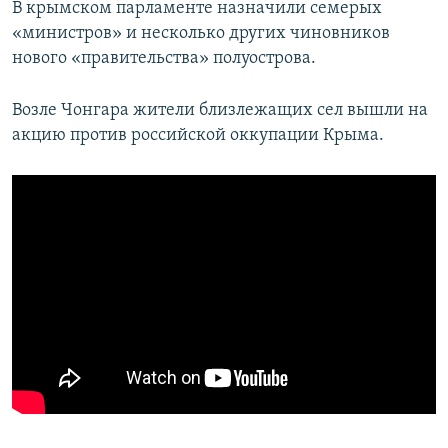
В крымском парламенте назначили семерых
«министров» и несколько других чиновников
нового «правительства» полуострова.
Возле Чонгара жители близлежащих сел вышли на
акцию против российской оккупации Крыма.