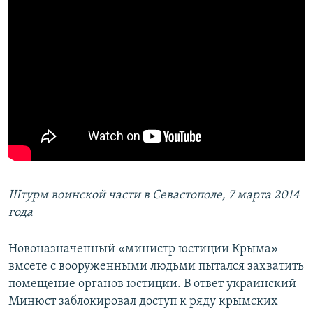
Штурм воинской части в Севастополе, 7 марта 2014
года
Новоназначенный «министр юстиции Крыма»
вмсете с вооруженными людьми пытался захватить
помещение органов юстиции. В ответ украинский
Минюст заблокировал доступ к ряду крымских