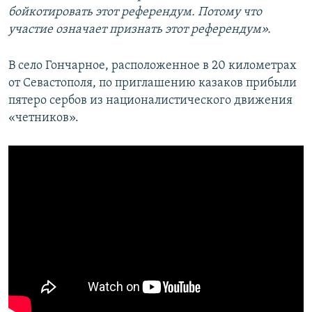
бойкотировать этот референдум. Потому что
участие означает признать этот референдум».
В село Гончарное, расположенное в 20 километрах
от Севастополя, по приглашению казаков прибыли
пятеро сербов из националистического движения
«четников».