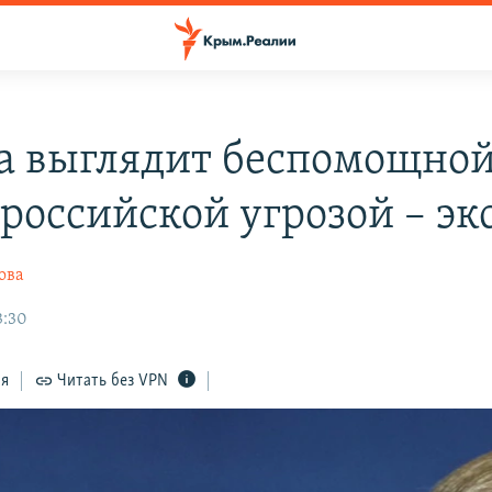
а выглядит беспомощно
 российской угрозой – эк
ова
3:30
ся
Читать без VPN