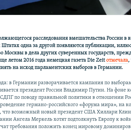
олжающегося расследования вмешательства России в 
Штатах одна за другой появляются публикации, илл
о Москвы в дела других суверенных государств, прежде
еще летом 2016 года немецкая газета Die Zeit
отмечала
,
лиять на исход парламентских выборов в Германии.
ода: в Германии разворачивается кампания по выборам
шивается президент России Владимир Путин. На фоне 
СДПГ по поводу правильной политики в отношении Ро
роведение германо-российского «форума мира», на к
, что возможный новый президент США Хиллари Клин
ании Ангела Меркель хотят подтолкнуть Европу к войн
учат требования положить конец мировому доминиро