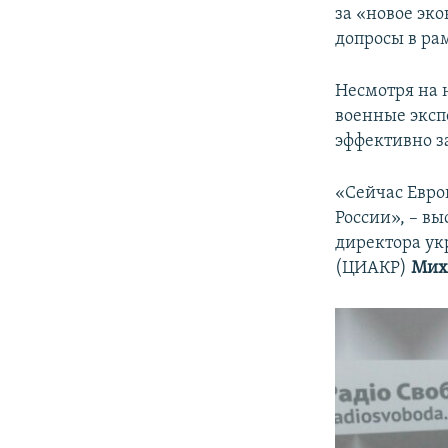
за «новое эк
допросы в ра
Несмотря на 
военные эксп
эффективно з
«Сейчас Евро
России», – в
директора ук
(ЦИАКР)
Мих