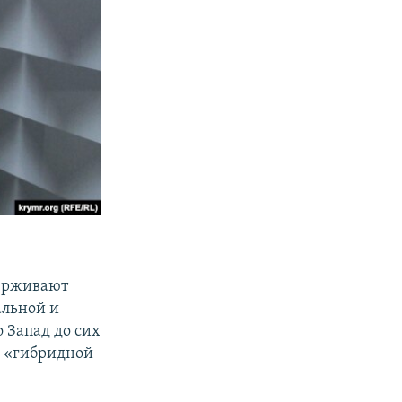
держивают
альной и
 Запад до сих
я «гибридной