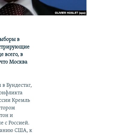
выборы в
юстрирующие
 всего, в
 что Москва
 в Бундестаг,
конфликта
ссии Кремль
отором
тон и
е с Россией.
ванию США, к