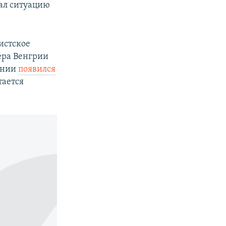
вал ситуацию
истское
ера Венгрии
дании
появился
тается