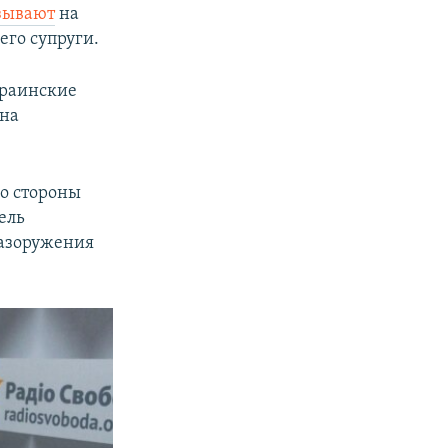
зывают
на
го супруги.
краинские
бна
о стороны
ель
разоружения