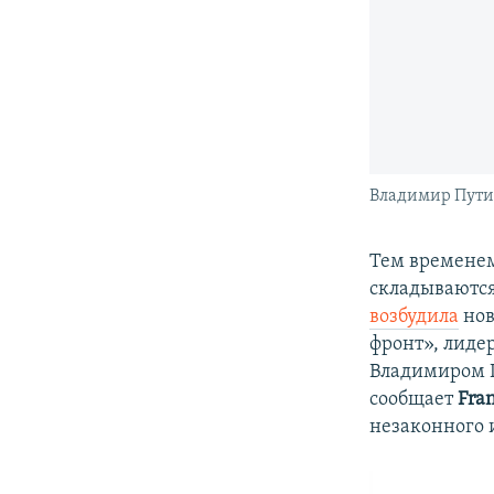
Владимир Пути
Тем временем
складываются
возбудила
нов
фронт», лиде
Владимиром 
сообщает
Fra
незаконного 