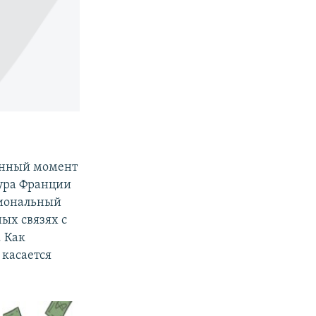
данный момент
тура Франции
циональный
ых связях с
. Как
 касается