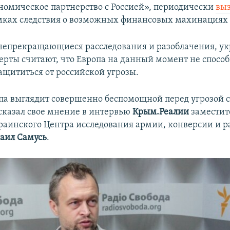
ономическое партнерство с Россией», периодически
вы
мках следствия о возможных финансовых махинациях е
непрекращающиеся расследования и разоблачения, у
ерты считают, что Европа на данный момент не спосо
ащититься от российской угрозы.
па выглядит совершенно беспомощной перед угрозой с
ысказал свое мнение в интервью
Крым.Реалии
заместит
раинского Центра исследования армии, конверсии и 
аил Самусь
.