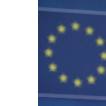
ПОБЕДИТЕЛЕЙ НЕ СУДЯТ?
КРЫМ.НЕПОКОРЕННЫЙ
ELIFBE
УКРАИНСКАЯ ПРОБЛЕМА КРЫМА