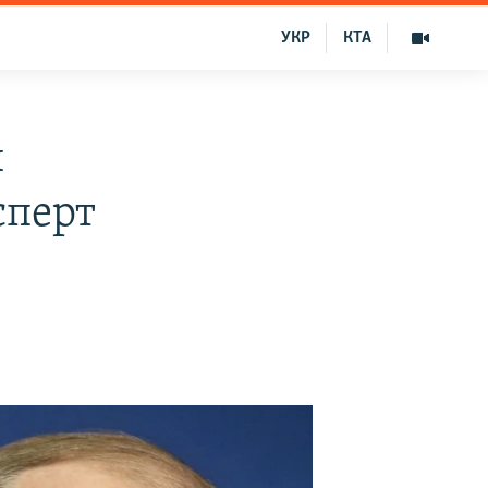
УКР
КТА
й
сперт