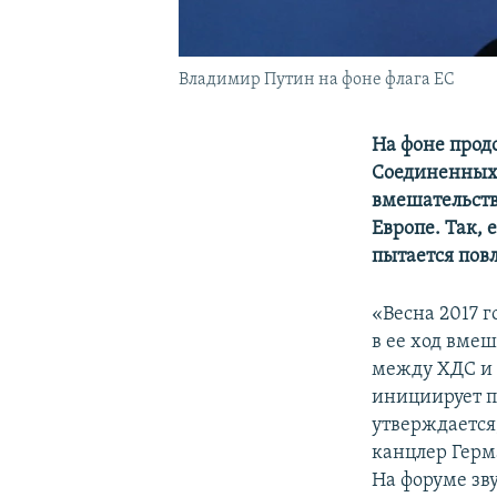
Владимир Путин на фоне флага ЕС
На фоне прод
Соединенных 
вмешательств
Европе. Так, 
пытается пов
«Весна 2017 г
в ее ход вме
между ХДС и 
инициирует п
утверждается
канцлер Герм
На форуме зв