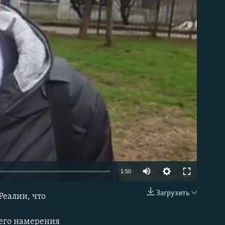
able
1:50
Загрузить
еалии, что
EMBED
шего намерения