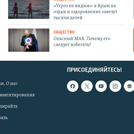
«Угроз не видим»: в Крым на
отдых и оздоровление завезут
тысячи детей
ОБЩЕСТВО
Опасный MAX. Почему его
следует избегать?
ПРИСОЕДИНЯЙТЕСЬ!
и. О нас
омментирования
опирайта
вязь