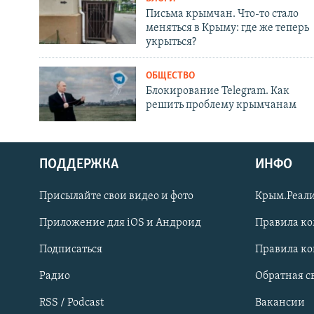
Письма крымчан. Что-то стало
меняться в Крыму: где же теперь
укрыться?
ОБЩЕСТВО
Блокирование Telegram. Как
решить проблему крымчанам
ПОДДЕРЖКА
ИНФО
Українською
Присылайте свои видео и фото
Крым.Реали
Qırımtatar
Приложение для iOS и Андроид
Правила к
Подписаться
Правила к
ПРИСОЕДИНЯЙТЕСЬ!
Радио
Обратная с
RSS / Podcast
Вакансии