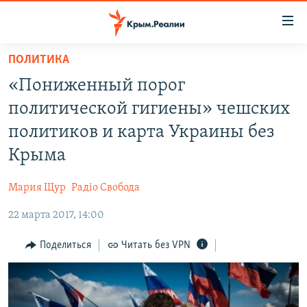
Доступность
ссылки
Вернуться
ПОЛИТИКА
к
НОВОСТИ
«Пониженный порог
основному
СПЕЦПРОЕКТЫ
содержанию
политической гигиены» чешских
ВОДА
Вернутся
ГРУЗ 200
политиков и карта Украины без
к
ИСТОРИЯ
КАРТА ВОЕННЫХ ОБЪЕКТОВ КРЫМА
Крыма
главной
ЕЩЕ
11 ЛЕТ ОККУПАЦИИ КРЫМА. 11 ИСТОРИЙ СОПРОТИВЛЕНИЯ
навигации
Мария Щур
Радіо Свобода
Вернутся
РАДІО СВОБОДА
ИНТЕРАКТИВ
к
22 марта 2017, 14:00
КАК ОБОЙТИ БЛОКИРОВКУ
ИНФОГРАФИКА
поиску
Поделиться
Читать без VPN
ТЕЛЕПРОЕКТ КРЫМ.РЕАЛИИ
Українською
СОВЕТЫ ПРАВОЗАЩИТНИКОВ
Qırımtatar
ПРОПАВШИЕ БЕЗ ВЕСТИ