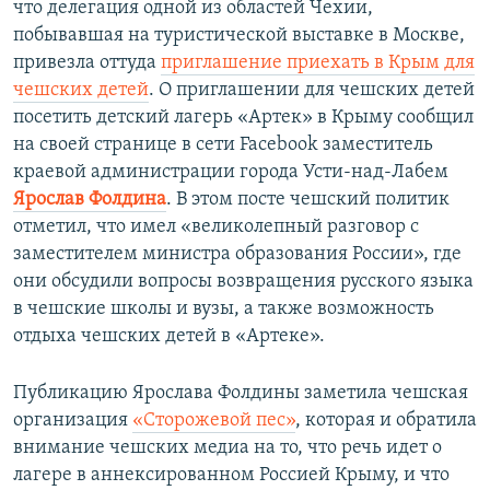
что делегация одной из областей Чехии,
побывавшая на туристической выставке в Москве,
привезла оттуда
приглашение приехать в Крым для
чешских детей
. О приглашении для чешских детей
посетить детский лагерь «Артек» в Крыму сообщил
на своей странице в сети Facebook заместитель
краевой администрации города Усти-над-Лабем
Ярослав Фолдина
. В этом посте чешский политик
отметил, что имел «великолепный разговор с
заместителем министра образования России», где
они обсудили вопросы возвращения русского языка
в чешские школы и вузы, а также возможность
отдыха чешских детей в «Артеке».
Публикацию Ярослава Фолдины заметила чешская
организация
«Сторожевой пес»
, которая и обратила
внимание чешских медиа на то, что речь идет о
лагере в аннексированном Россией Крыму, и что