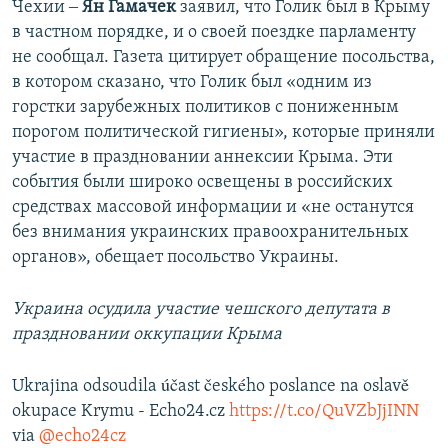
Чехии ‒
Ян Гамачек
заявил, что Голик был в Крыму
в частном порядке, и о своей поездке парламенту
не сообщал. Газета цитирует обращение посольства,
в котором сказано, что Голик был «одним из
горстки зарубежных политиков с пониженным
порогом политической гигиены», которые приняли
участие в праздновании аннексии Крыма. Эти
события были широко освещены в российских
средствах массовой информации и «не останутся
без внимания украинских правоохранительных
органов», обещает посольство Украины.
Украина осудила участие чешского депутата в
праздновании оккупации Крыма
Ukrajina odsoudila účast českého poslance na oslavě
okupace Krymu - Echo24.cz
https://t.co/QuVZbJjINN
via
@echo24cz