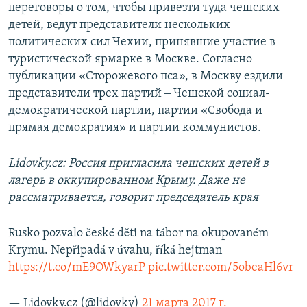
переговоры о том, чтобы привезти туда чешских
детей, ведут представители нескольких
политических сил Чехии, принявшие участие в
туристической ярмарке в Москве. Согласно
публикации «Сторожевого пса», в Москву ездили
представители трех партий ‒ Чешской социал-
демократической партии, партии «Свобода и
прямая демократия» и партии коммунистов.
Lidovky.cz: Россия пригласила чешских детей в
лагерь в оккупированном Крыму. Даже не
рассматривается, говорит председатель края
Rusko pozvalo české děti na tábor na okupovaném
Krymu. Nepřipadá v úvahu, říká hejtman
https://t.co/mE9OWkyarP
pic.twitter.com/5obeaHl6vr
— Lidovky.cz (@lidovky)
21 марта 2017 г.