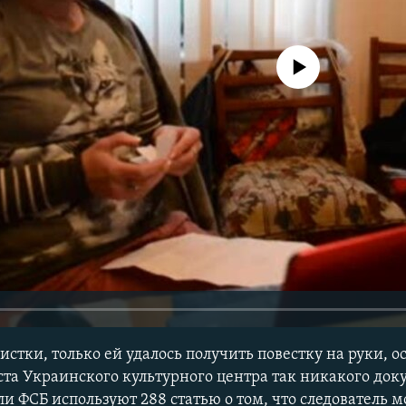
No media source currently avail
стки, только ей удалось получить повестку на руки, о
а Украинского культурного центра так никакого док
и ФСБ используют 288 статью о том, что следователь 