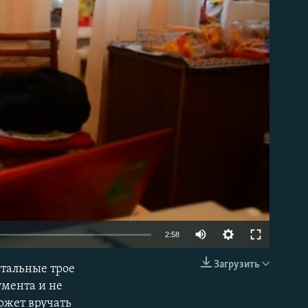
able
2:58
Загрузить
стальные трое
EMBED
умента и не
может вручать