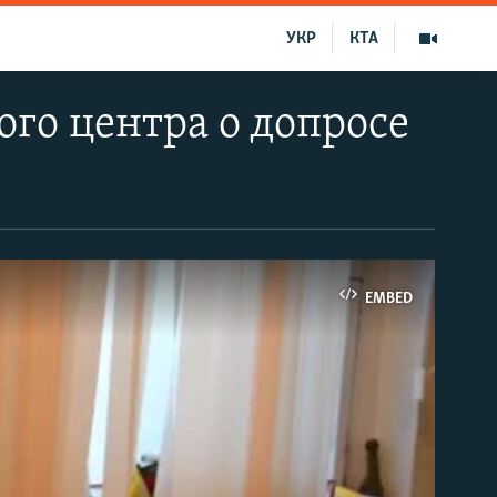
УКР
КТА
го центра о допросе
EMBED