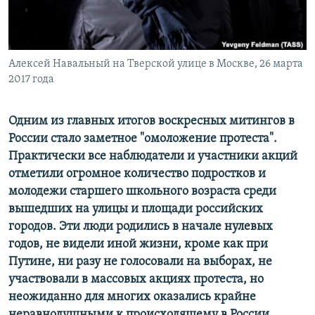
ПРИСОЕДИНЯЙТЕСЬ!
ПОБЕДИТЕЛЕЙ НЕ СУДЯТ?
КРЫМ.НЕПОКОРЕННЫЙ
ELIFBE
Алексей Навальный на Тверской улице в Москве, 26 марта
2017 года
УКРАИНСКАЯ ПРОБЛЕМА КРЫМА
Все сайты RFE/RL
Одним из главных итогов воскресных митингов в
России стало заметное "омоложение протеста".
Практически все наблюдатели и участники акций
отметили огромное количество подростков и
молодежи старшего школьного возраста среди
вышедших на улицы и площади российских
городов. Эти люди родились в начале нулевых
годов, не видели иной жизни, кроме как при
Путине, ни разу не голосовали на выборах, не
участвовали в массовых акциях протеста, но
неожиданно для многих оказались крайне
неравнодушными к происходящему в России.