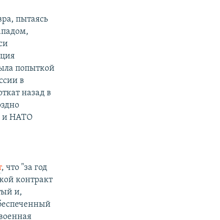
вра, пытаясь
ападом,
си
кция
ыла попыткой
ссии в
откат назад в
оздно
С и НАТО
т
, что "за год
акой контракт
ый и,
обеспеченный
 военная