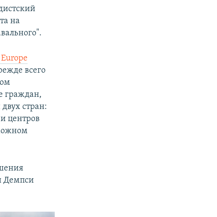
дистский
та на
вального".
c Europe
режде всего
ком
ке граждан,
двух стран:
и центров
зможном
ошения
и Демпси