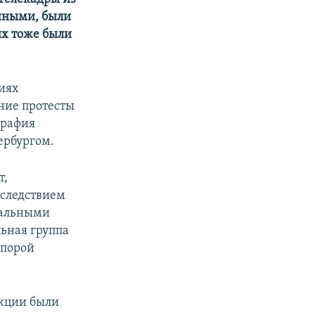
нными, были
их тоже были
циях
ние протесты
ография
ербургом.
т,
 следствием
иальными
льная группа
опорой
акции были