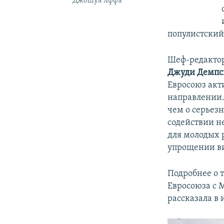
Джошуа Яффа
популистский
Шеф-редакто
Джуди Демпс
Евросоюз акт
направлении
чем о серьез
содействии н
для молодых 
упрощении ви
Подробнее о 
Евросоюза с 
рассказала в