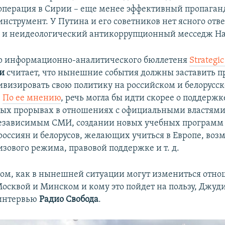
операция в Сирии – еще менее эффективный пропаган
инструмент. У Путина и его советников нет ясного отве
 и неидеологический антикоррупционный месседж На
р информационно-аналитического бюллетеня
Strategi
и
считает, что нынешние события должны заставить п
ивизировать свою политику на российском и белорусс
.
По ее мнению
, речь могла бы идти скорее о поддерж
ных прорывах в отношениях с официальными властями 
езависимым СМИ, создании новых учебных программ 
россиян и белорусов, желающих учиться в Европе, во
зового режима, правовой поддержке и т. д.
том, как в нынешней ситуации могут измениться отн
Москвой и Минском и кому это пойдет на пользу, Джуд
 интервью
Радио Свобода
.