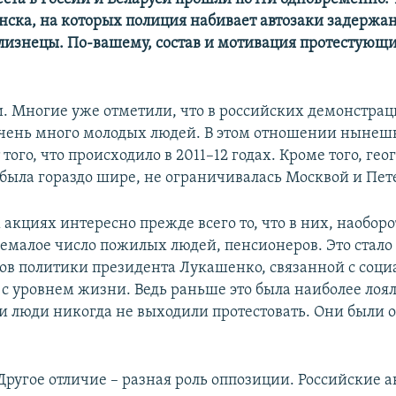
ска, на которых полиция набивает автозаки задержа
лизнецы. По-вашему, состав и мотивация протестующ
ли. Многие уже отметили, что в российских демонстра
очень много молодых людей. В этом отношении нынеш
 того, что происходило в 2011–12 годах. Кроме того, ге
была гораздо шире, не ограничивалась Москвой и Пет
 акциях интересно прежде всего то, что в них, наоборо
немалое число пожилых людей, пенсионеров. Это стало
ов политики президента Лукашенко, связанной с соц
 с уровнем жизни. Ведь раньше это была наиболее лоя
ти люди никогда не выходили протестовать. Они были 
Другое отличие – разная роль оппозиции. Российские 