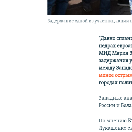
Задержание одной из участниц акции п
"Давно сплан
недрах евроат
МИД Мария За
задержания у
между Западо
менее остры
городах поли
Западные ана
России и Бела
По мнению
К
Лукашенко ок