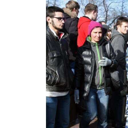
ПОБЕДИТЕЛЕЙ НЕ СУДЯТ?
КРЫМ.НЕПОКОРЕННЫЙ
ELIFBE
УКРАИНСКАЯ ПРОБЛЕМА КРЫМА