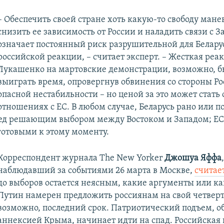
– Обеспечить своей стране хоть какую-то свободу мане
снизить ее зависимость от России и наладить связи с З
означает постоянный риск разрушительной для Белару
российской реакции, – считает эксперт. – Жесткая реа
Лукашенко на мартовские демонстрации, возможно, б
выиграть время, опровергнув обвинения со стороны Ро
опасной нестабильности – но ценой за это может стать 
отношениях с ЕС. В любом случае, Беларусь рано или п
ед решающим выбором между Востоком и Западом; Е
 готовыми к этому моменту.
Корреспондент журнала The New Yorker
Джошуа Яффа
,
наблюдавший за событиями 26 марта в Москве,
считае
до выборов остается неясным, какие аргументы или к
Путин намерен предложить россиянам на свой четверт
возможно, последний срок. Патриотический подъем, 
аннексией Крыма, начинает идти на спад. Российская