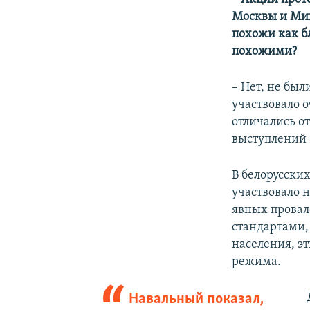
Москвы и Мин
похожи как б
похожими?
– Нет, не бы
участвовало 
отличались от
выступлений 
В белорусских
участвовало 
явных провал
стандартами,
населения, э
режима.
Навальный показал,