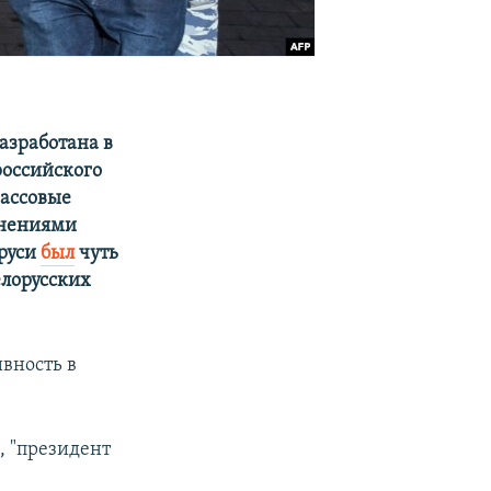
азработана в
российского
ассовые
мнениями
аруси
был
чуть
елорусских
вность в
, "президент