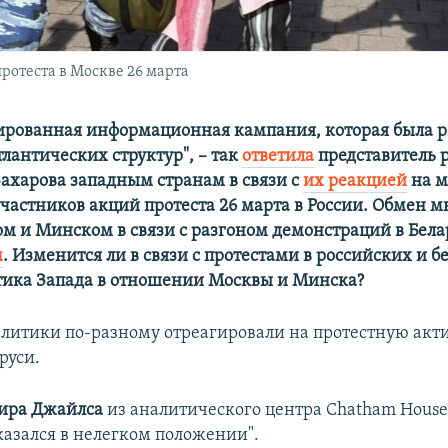
ротеста в Москве 26 марта
ированная информационная кампания, которая была р
лантических структур", –
​
так
ответила
представитель 
харова западным странам в связи с
их реакцией
на м
частников акций протеста 26 марта в России. Обмен 
м и Минском в связи с разгоном демонстраций в Бел
м
. Изменится ли в связи с протестами в российских и б
тика Запада в отношении Москвы и Минска?
литики по-разному отреагировали на протестную акти
руси.
ира Джайлса
из аналитического центра Chatham House
азался в нелегком положении".