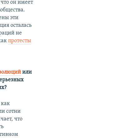
что он имеет
общества.
ены эти
иция осталась
раций не
как
протесты
волюций
или
серьезных
их?
 как
ли сотни
чает, что
ть
отивном