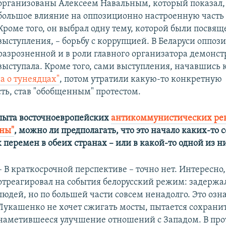
организованы Алексеем Навальным, который показал, 
большое влияние на оппозиционно настроенную часть 
Кроме того, он выбрал одну тему, которой были посвящ
выступления, – борьбу с коррупцией. В Беларуси оппоз
разрозненной и в роли главного организатора демонст
выступала. Кроме того, сами выступления, начавшись 
а о тунеядцах"
, потом утратили какую-то конкретную
ть, став "обобщенным" протестом.
опыта восточноевропейских
антикоммунистических ре
сны"
, можно ли предполагать, что это начало каких-то 
 перемен в обеих странах – или в какой-то одной из н
– В краткосрочной перспективе – точно нет. Интересно,
отреагировал на события белорусский режим: задержа
людей, но по большей части совсем ненадолго. Это озна
Лукашенко не хочет сжигать мосты, пытается сохрани
наметившееся улучшение отношений с Западом. В пр