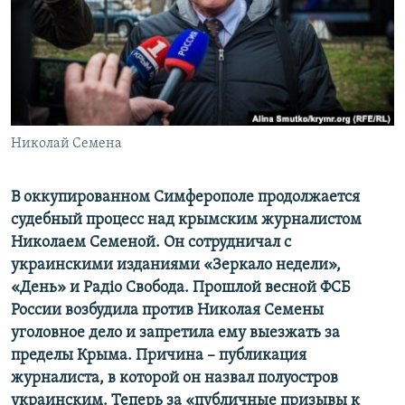
ПРИСОЕДИНЯЙТЕСЬ!
ПОБЕДИТЕЛЕЙ НЕ СУДЯТ?
КРЫМ.НЕПОКОРЕННЫЙ
ELIFBE
УКРАИНСКАЯ ПРОБЛЕМА КРЫМА
Все сайты RFE/RL
Николай Семена
В оккупированном Симферополе продолжается
судебный процесс над крымским журналистом
Николаем Семеной. Он сотрудничал с
украинскими изданиями «Зеркало недели»,
«День» и Радiо Свобода. Прошлой весной ФСБ
России возбудила против Николая Семены
уголовное дело и запретила ему выезжать за
пределы Крыма. Причина – публикация
журналиста, в которой он назвал полуостров
украинским. Теперь за «публичные призывы к