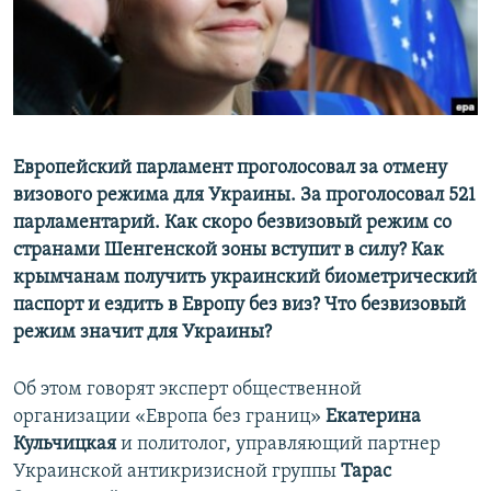
ПРИСОЕДИНЯЙТЕСЬ!
ПОБЕДИТЕЛЕЙ НЕ СУДЯТ?
КРЫМ.НЕПОКОРЕННЫЙ
ELIFBE
УКРАИНСКАЯ ПРОБЛЕМА КРЫМА
Все сайты RFE/RL
Европейский парламент проголосовал за отмену
визового режима для Украины. За проголосовал 521
парламентарий. Как скоро безвизовый режим со
странами Шенгенской зоны вступит в силу? Как
крымчанам получить украинский биометрический
паспорт и ездить в Европу без виз? Что безвизовый
режим значит для Украины?
Об этом говорят эксперт общественной
организации «Европа без границ»
Екатерина
Кульчицкая
и политолог, управляющий партнер
Украинской антикризисной группы
Тарас