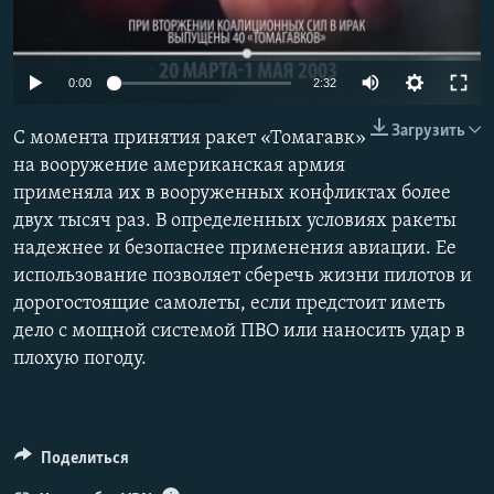
ПРИСОЕДИНЯЙТЕСЬ!
ПОБЕДИТЕЛЕЙ НЕ СУДЯТ?
КРЫМ.НЕПОКОРЕННЫЙ
0:00
2:32
ELIFBE
Загрузить
C момента принятия ракет «Томагавк»
УКРАИНСКАЯ ПРОБЛЕМА КРЫМА
на вооружение американская армия
Все сайты RFE/RL
применяла их в вооруженных конфликтах более
двух тысяч раз. В определенных условиях ракеты
надежнее и безопаснее применения авиации. Ее
использование позволяет сберечь жизни пилотов и
дорогостоящие самолеты, если предстоит иметь
дело с мощной системой ПВО или наносить удар в
плохую погоду.
Поделиться