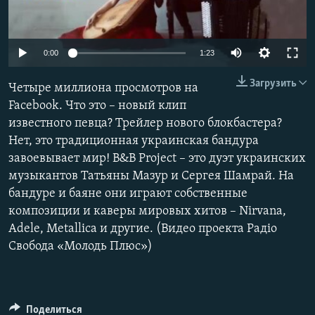
ПРИСОЕДИНЯЙТЕСЬ!
ПОБЕДИТЕЛЕЙ НЕ СУДЯТ?
КРЫМ.НЕПОКОРЕННЫЙ
0:00
1:23
ELIFBE
Загрузить
Четыре миллиона просмотров на
УКРАИНСКАЯ ПРОБЛЕМА КРЫМА
Facebook. Что это – новый клип
Все сайты RFE/RL
известного певца? Трейлер нового блокбастера?
Нет, это традиционная украинская бандура
завоевывает мир! B&B Project – это дуэт украинских
музыкантов Татьяны Мазур и Сергея Шамрай. На
бандуре и баяне они играют собственные
композиции и каверы мировых хитов – Nirvana,
Adele, Metallica и другие. (Видео проекта Радіо
Свобода «Молодь Плюс»)
Поделиться