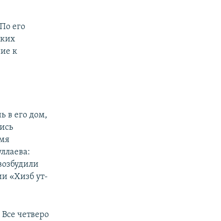
По его
аких
ние к
ь в его дом,
лись
емя
ллаева:
возбудили
ии «Хизб ут-
 Все четверо