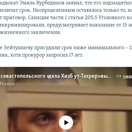
 адвокат Эмиль Курбединов заявил, что его подзащитн
величат срок. Неопределенным оставалось только то, н
 приговор. Санкция части 1 статьи 205.5 Уголовного к
инкриминировали, предусматривает наказание от 15 
ожизненного заключения.
ге Зейтуллаеву присудили срок ниже минимального – 1
ма, хотя прокурор запросил 17 лет.
Фигуранту севастопольского «дела Хизб ут-Тахрир» вынесли приговор (видео)
EMB
Реалии
No media source currently available