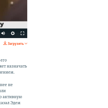
Загрузить
SHARE
 его
яет назначать
лением.
анее не
чли
px
width
бо активную
казал Эдем