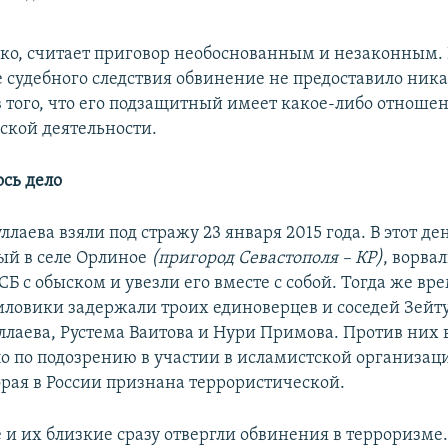
ако, считает приговор необоснованным и незаконным. 
де судебного следствия обвинение не предоставило ник
в того, что его подзащитный имеет какое-либо отноше
ской деятельности.
ось дело
ллаева взяли под стражу 23 января 2015 года. В этот ден
ый в селе Орлиное
(пригород Севастополя – КР)
, ворва
Б с обыском и увезли его вместе с собой. Тогда же вр
иловики задержали троих единоверцев и соседей Зейту
ллаева, Рустема Ваитова и Нури Примова. Против них 
ло по подозрению в участии в исламистской организац
орая в России признана террористической.
и их близкие сразу отвергли обвинения в терроризме.