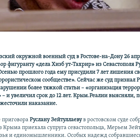
зский окружной военный суд в Ростове-на-Дону 26 ап
ор фигуранту «дела Хизб ут-Тахрир» из Севастополя Р
 Осенью прошлого года ему присудили 7 лет лишения св
еррористическом сообществе». Сейчас же суд признал 
арушении более тяжкой статьи – «организация терро
 – и увеличил срок до 12 лет. Крым.Реалии выясняли, 
ужесточили наказание.
е приговора
Руслану Зейтуллаеву
в ростовском суде соб
Из Крыма приехала супруга севастопольца, Мерьем Зейт
узья и единомышленники. Особых надежд собравшиеся