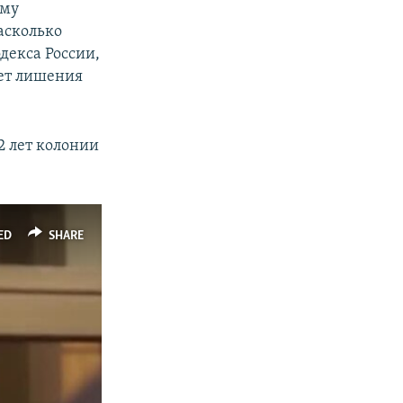
ому
асколько
одекса России,
лет лишения
2 лет колонии
ED
SHARE