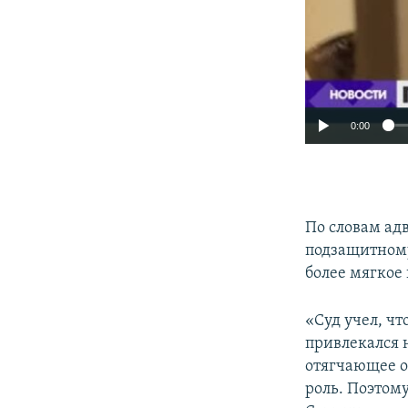
0:00
По словам ад
подзащитному
более мягкое
«Суд учел, чт
привлекался н
отягчающее о
роль. Поэтом