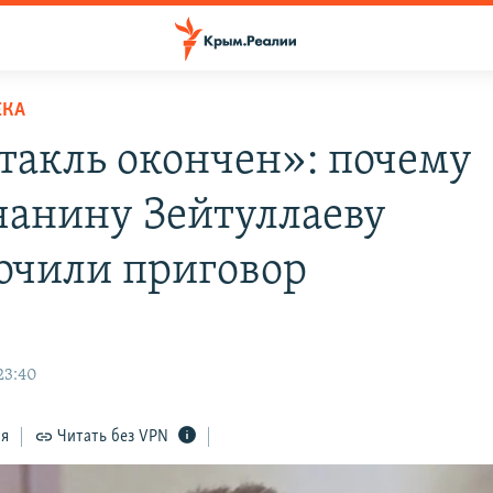
ЕКА
такль окончен»: почему
анину Зейтуллаеву
очили приговор
23:40
ся
Читать без VPN