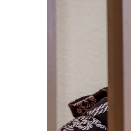
ПОБЕДИТЕЛЕЙ НЕ СУДЯТ?
КРЫМ.НЕПОКОРЕННЫЙ
ELIFBE
УКРАИНСКАЯ ПРОБЛЕМА КРЫМА