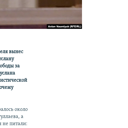
реля вынес
услану
ободы за
Руслана
ристической
почему
ралось около
уллаева, а
 не питали: