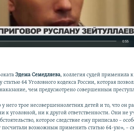
0:55
EMBED
воката
Эдема Семедляева
, коллегия судей применила к
 статью 64 Уголовного кодекса России, которая позвол
 наказание, чем предусмотрено совершенным преступ
о у него трое несовершеннолетних детей и то, что он р
и к уголовной, ни к другой ответственности. Они не у
бстоятельство, которое следствие ему приписало – осо
у посчитали возможным применить статью 64-ую», – с