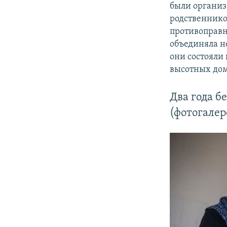
были организ
родственнико
противоправн
объединяла н
они состояли 
высотных дом
Два года б
(фотогалер