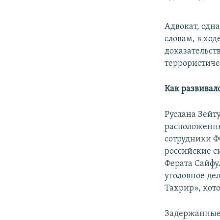
Адвокат, одн
словам, в хо
доказательст
террористиче
Как развивал
Руслана Зейту
расположенн
сотрудники ФС
российские с
Ферата Сайфу
уголовное де
Тахрир», кот
Задержанные 