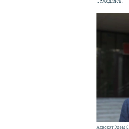
Семедляев.
Адвокат Эдем 