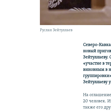
Руслан Зейтуллаев
Северо-Кавка
новый пригов
Зейтуллаеву.
«участие в т
виновным в н
группировки»
Зейтуллаеву 
На оглашени
20 человек. 
также его др