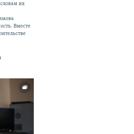
 словам их
римова
ость. Вместе
оительстве
а