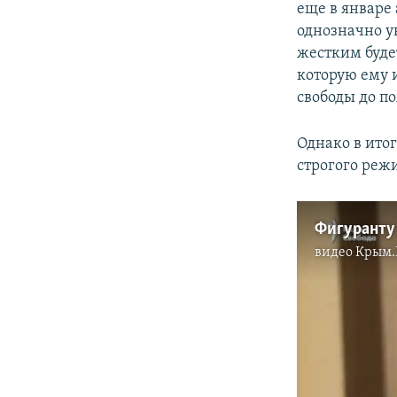
еще в январе
однозначно у
жестким будет
которую ему 
свободы до п
Однако в ито
строгого режи
видео
Крым.