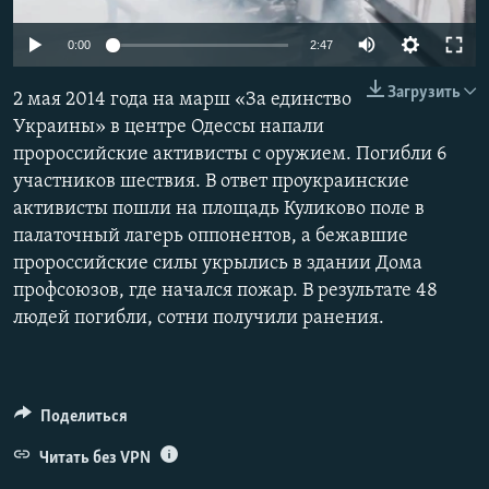
ПРИСОЕДИНЯЙТЕСЬ!
ПОБЕДИТЕЛЕЙ НЕ СУДЯТ?
0:00
2:47
КРЫМ.НЕПОКОРЕННЫЙ
Загрузить
2 мая 2014 года на марш «За единство
ELIFBE
Украины» в центре Одессы напали
УКРАИНСКАЯ ПРОБЛЕМА КРЫМА
пророссийские активисты с оружием. Погибли 6
Все сайты RFE/RL
участников шествия. В ответ проукраинские
активисты пошли на площадь Куликово поле в
палаточный лагерь оппонентов, а бежавшие
пророссийские силы укрылись в здании Дома
профсоюзов, где начался пожар. В результате 48
людей погибли, сотни получили ранения.
Поделиться
Читать без VPN