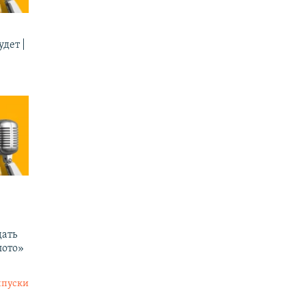
дет |
ать
лото»
ыпуски