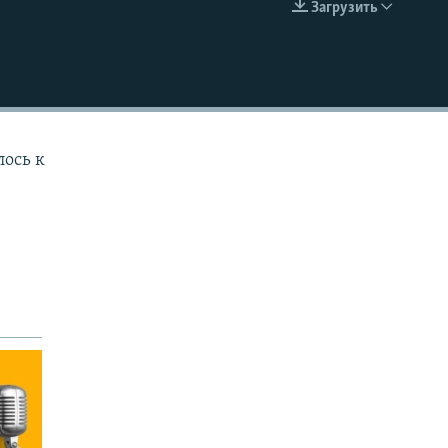
Загрузить
EMBED
лось к