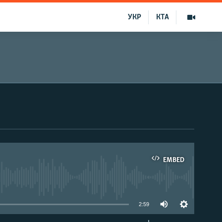
УКР
КТА
EMBED
able
2:59