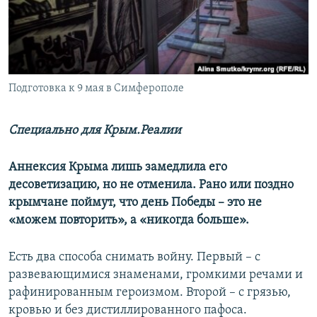
ПРИСОЕДИНЯЙТЕСЬ!
ПОБЕДИТЕЛЕЙ НЕ СУДЯТ?
КРЫМ.НЕПОКОРЕННЫЙ
ELIFBE
Подготовка к 9 мая в Симферополе
УКРАИНСКАЯ ПРОБЛЕМА КРЫМА
Все сайты RFE/RL
Специально для Крым.Реалии
Аннексия Крыма лишь замедлила его
десоветизацию, но не отменила. Рано или поздно
крымчане поймут, что день Победы – это не
«можем повторить», а «никогда больше».
Есть два способа снимать войну. Первый – с
развевающимися знаменами, громкими речами и
рафинированным героизмом. Второй – с грязью,
кровью и без дистиллированного пафоса.