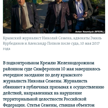
ПРИСОЕДИНЯЙТЕСЬ!
ПОБЕДИТЕЛЕЙ НЕ СУДЯТ?
КРЫМ.НЕПОКОРЕННЫЙ
ELIFBE
УКРАИНСКАЯ ПРОБЛЕМА КРЫМА
Все сайты RFE/RL
Крымский журналист Николай Семена, адвокаты Эмиль
Курбединов и Александр Попков после суда, 10 мая 2017
года
В подконтрольном Кремлю Железнодорожном
районном суде Симферополя 10 мая завершилось
очередное заседание по делу крымского
журналиста Николая Семены. Журналиста
обвиняют в публичных призывах к осуществлению
действий, направленных на нарушение
территориальной целостности Российской
Федерации. Статья Семены, ставшая объектом