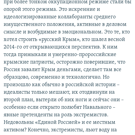
при более тонком оккупационном режиме стали бы
опорой этого режима. Это искренние и
идеологизированные коллаборанты среднего
имущественного положения, активные в деловом
смысле и возбудимые в эмоциональном. Это те, кто
хотел строить «русский Крым», кто шалел весной
2014-го от открывающихся перспектив. К ним
тогда примыкали и умеренно-пророссийские
крымские патриоты, осторожно поверившие, что
Россия завалит Крым деньгами, сделает там все
образцово, современно и технологично. Но
произошло как обычно в российской истории –
идеалисты только мешают, их отодвинули на
второй план, вытерли об них ноги и сейчас они –
особенно если открыто полюбят Навального –
явные претенденты на роль экстремистов.
Недовольны «Единой Россией» и ее местным
активом? Конечно, экстремисты, льют воду на