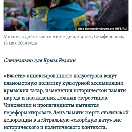
ПРИСОЕДИНЯЙТЕСЬ!
ПОБЕДИТЕЛЕЙ НЕ СУДЯТ?
КРЫМ.НЕПОКОРЕННЫЙ
ELIFBE
Митинг в День памяти жертв депортации, Симферополь,
УКРАИНСКАЯ ПРОБЛЕМА КРЫМА
18 мая 2014 года
Все сайты RFE/RL
Специально для Крым.Реалии
«Власти» аннексированного полуострова ведут
планомерную политику культурной ассимиляции
крымских татар, изменения исторической памяти
народа и насаждения ложных стереотипов.
Чиновники и пропагандисты пытаются
переформатировать День памяти жертв сталинской
депортации в нейтральную «скорбную дату» вне
исторического и политического контекста.