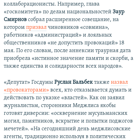
коллаборационисты. Например, глава
«госкомитета» по делам национальностей
Заур
Смирнов
собрал расширенное совещание, на
котором
призвал
чиновников «совмина»,
работников «администраций» и лояльных
общественников «не допустить провокаций» 18
мая. По его словам, после аннексии траурная дата
приобрела «истинное значение памяти и скорби, а
также единства и солидарности всех народов».
«Депутат» Госдумы
Руслан Бальбек
также
назвал
«провокаторами»
всех, кто отказывается думать и
действовать по указке «властей». Как он заявил
журналистам, сторонники Меджлиса якобы
готовят диверсии: «осквернение мусульманских
могил, памятников, вскрытие и попытки поджогов
мечетей». «На сегодняшний день меджлисовские
агенты, традиционно используя в политических