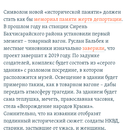
Символом новой «исторической памяти» должен
стать как бы
мемориал памяти жертв депортации
.
В прошлом году на станции Сирень
Бахчисарайского района установили первый
элемент – товарный вагон. Руслан Бальбек и
местные чиновники изначально
заверили
, что
проект завершат к 2019 году. По задумке
создателей, комплекс будет состоять из «серого
здания» с разломом посредине, в котором
расположится музей. Освещение в здании будет
примерно таким, как в товарном вагоне – дабы
передать атмосферу трагедии. За зданием будет
сама теплушка, мечеть, православная часовня,
стела «Возрождение народов Крыма».
Сомнительно, что на изваянии отобразят
подлинный исторический сюжет: солдаты НКВД,
старики, застывшие от ужаса, и женщины,