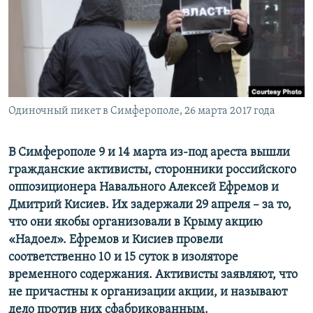
ПРИСОЕДИНЯЙТЕСЬ!
ПОБЕДИТЕЛЕЙ НЕ СУДЯТ?
КРЫМ.НЕПОКОРЕННЫЙ
ELIFBE
УКРАИНСКАЯ ПРОБЛЕМА КРЫМА
Все сайты RFE/RL
Одиночный пикет в Симферополе, 26 марта 2017 года
В Симферополе 9 и 14 марта из-под ареста вышли
гражданские активисты, сторонники российского
оппозиционера Навального Алексей Ефремов и
Дмитрий Кисиев. Их задержали 29 апреля – за то,
что они якобы организовали в Крыму акцию
«Надоел». Ефремов и Кисиев провели
соответственно 10 и 15
суток в изоляторе
временного содержания.
Активисты заявляют, что
не причастны к организации акции, и называют
дело против них сфабрикованным.