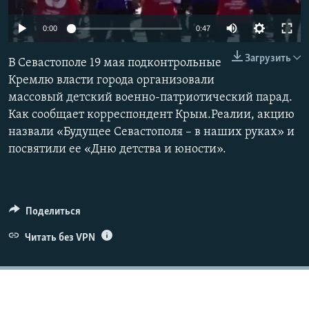
ПРИСОЕДИНЯЙТЕСЬ!
ПОБЕДИТЕЛЕЙ НЕ СУДЯТ?
0:00
0:47
КРЫМ.НЕПОКОРЕННЫЙ
Загрузить
В Севастополе 19 мая подконтрольные
ELIFBE
Кремлю власти города организовали
УКРАИНСКАЯ ПРОБЛЕМА КРЫМА
массовый детский военно-патриотический парад.
Все сайты RFE/RL
Как сообщает корреспондент Крым.Реалии, акцию
назвали «Будущее Севастополя – в наших руках» и
посвятили ее «Дню детства и юности».
Поделиться
Читать без VPN