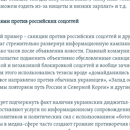
сможем ездить из-за нищеты и низких зарплат» и т.д.
иями против российских соцсетей
й пример – санкции против российских соцсетей и др
аг стремительно развернул информационную кампан
ько часов после объявления новости. Главный комму
 попытке подменить объективно обусловленные санкц
ой и незаконной блокировкой соцсетей и вообще зачи
ля этого использовались тезисы вроде «домайданились
«все направлено против обычных украинцев», «Запад о
«мы повторяем путь России и Северной Кореи» и другие
дует подчеркнуть факт наличия украинских диджитал-
оставляют услуги по информационному сопровожден
олитиков и политических сил с использованием «бото
ы в медиа-сфере часто создают громкие противоречия 