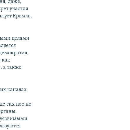
ня, даже,
прет участия
ьзует Кремль,
ными целями
ляется
демократия,
е как
, а также
гих каналах
о сих пор не
органы.
в уязвимыми
льзуются