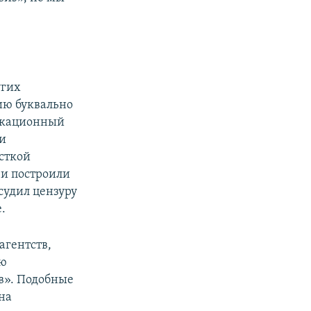
угих
ию буквально
никационный
ии
сткой
 и построили
судил цензуру
.
агентств,
ию
в». Подобные
на