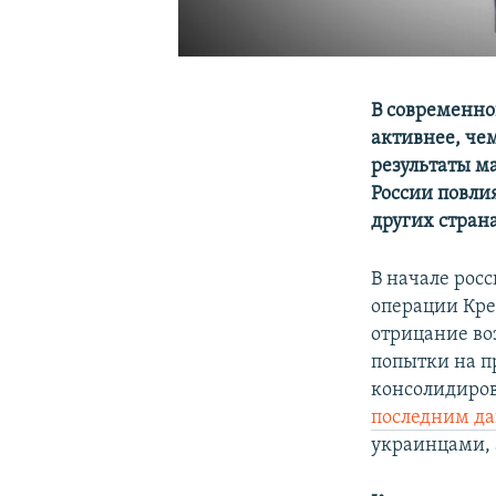
В современно
активнее, че
результаты м
России повли
других стран
В начале рос
операции Кре
отрицание во
попытки на п
консолидиров
последним д
украинцами, 