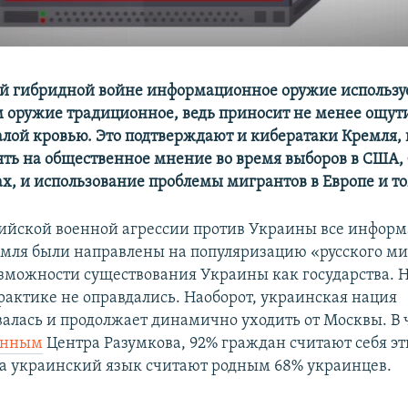
й гибридной войне информационное оружие использу
м оружие традиционное, ведь приносит не менее ощу
алой кровью. Это подтверждают и кибератаки Кремля,
ять на общественное мнение во время выборов в США,
ах, и использование проблемы мигрантов в Европе и то
сийской военной агрессии против Украины все инфор
мля были направлены на популяризацию «русского ми
зможности существования Украины как государства. Н
рактике не оправдались. Наоборот, украинская нация
алась и продолжает динамично уходить от Москвы. В 
анным
Центра Разумкова, 92% граждан считают себя э
а украинский язык считают родным 68% украинцев.