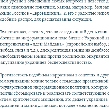
ом уровне в отношении любых вопросов в повестке д
 таких однозначно понятных, каким, например, был за
ьнице России в «Евровидении». И это с радостью испол
подобные распри, для расшатывания ситуации.
Подытоживая, скажем, что на сегодняшний день глав
Москвы на информационном поле битвы с Украиной яв
дискредитация «идей Майдана» (европейский выбор, 
свобода слова и т.д.), дискредитация войны на Донбасс
освободительной войны против российских оккупантов
запугивание украинцев бесперспективностью.
Противостоять подобным нарративам в соцсетях и дру
коммуникаций можно только с помощью проактивной
государственной информационной политики, которую д
смогли сформировать и реализовать соответствующие 
витием критического мышления, это делает украинце
ормацией и манипуляциями, которые ежедневно испо