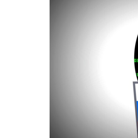
ПОБЕДИТЕЛЕЙ НЕ СУДЯТ?
КРЫМ.НЕПОКОРЕННЫЙ
ELIFBE
УКРАИНСКАЯ ПРОБЛЕМА КРЫМА