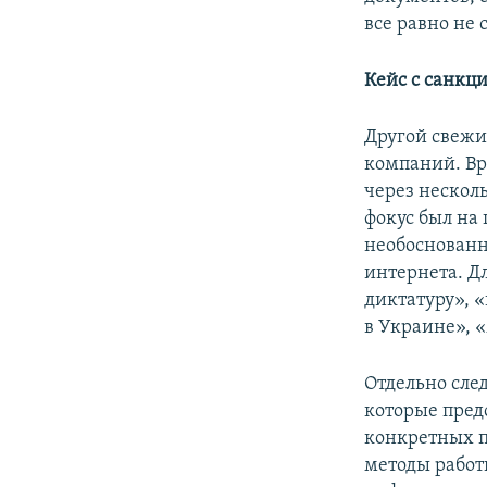
все равно не 
Кейс с санкц
Другой свежи
компаний. Вр
через нескол
фокус был на
необоснованн
интернета. Д
диктатуру», 
в Украине», 
Отдельно сле
которые пред
конкретных п
методы работ