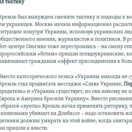
л тактику
Кремль был вынужден сменить тактику и подходы к в
ум украинцев. Москва начала информационно расшат
ситуацию изнутри Украины, используя украинских ли
общественного мнения, журналистов и политиков. В р
бот-центре Ольгино тоже перестроились – на смену о
пророссийским «ботам» пришли псевдоукраинские, к
навязывают гражданам «эффект присоединения к бол
Вместо категорического тезиса «Украины никогда не 
Кремль стал продвигать месседжи «Слава Украине,
По
предатель» и «Украина существует, но она никому не 
Европа и Америка бросили Украину». Вместо рисовани
образов «хунты» Кремль начал применять риторику, ч
иллионами убивают на Донбассе – надо остановить во
щитники должны умирать на этой войне, когда олигарх
ни пришли к власти.