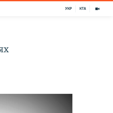
УКР
КТА
ях