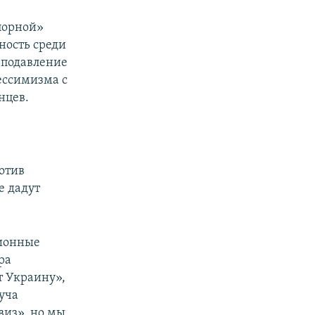
порной»
ность среди
 подавление
пессимизма с
нцев.
ротив
е дадут
ционные
ра
т Украину»,
уча
виз», но мы