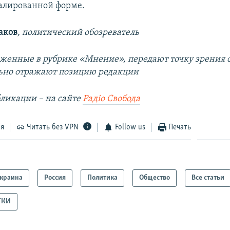
уалированной форме.
аков
, политический обозреватель
оженные в рубрике «Мнение», передают точку зрения 
льно отражают позицию редакции
ликации – на сайте
Радіо Свобода
ся
Читать без VPN
Follow us
Печать
краина
Россия
Политика
Общество
Все статьи
ТКИ