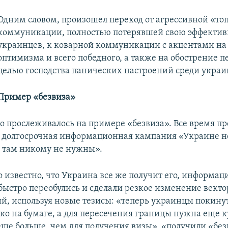
Одним словом, произошел переход от агрессивной «то
коммуникации, полностью потерявшей свою эффектив
украинцев, к коварной коммуникации с акцентами на
оптимизма и всего победного, а также на обострение 
целью господства панических настроений среди украи
Пример «безвиза»
то прослеживалось на примере «безвиза». Все время п
долгосрочная информационная кампания «Украине н
ы там никому не нужны».
ло известно, что Украина все же получит его, информа
 быстро переобулись и сделали резкое изменение векто
, используя новые тезисы: «теперь украинцы покину
ько на бумаге, а для пересечения границы нужна еще к
еще больше, чем для получения визы», «получили «без