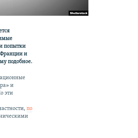
ется
тимые
 и попытки
 Франции и
му подобное.
мационные
ра» и
о эти
частности,
по
тническими