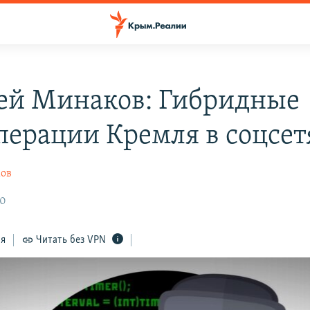
ей Минаков: Гибридные
перации Кремля в соцсет
ов
30
ся
Читать без VPN