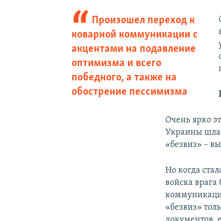
Произошел переход к
коварной коммуникации с
акцентами на подавление
оптимизма и всего
победного, а также на
обострение пессимизма
Очень ярко э
Украины шла 
«безвиз» – в
Но когда ста
войска врага
коммуникаций
«безвиз» тол
документов, 