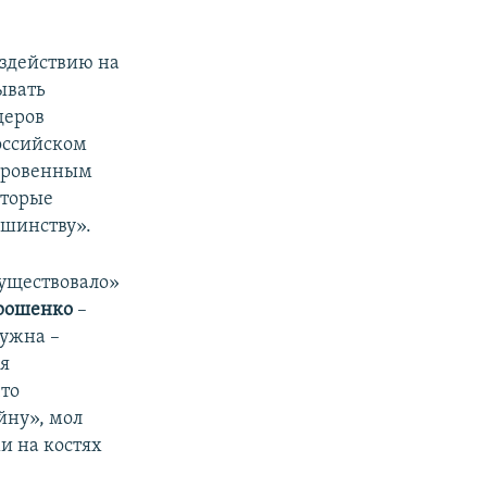
оздействию на
ывать
деров
оссийском
ткровенным
оторые
ьшинству».
существовало»
рошенко
–
нужна –
я
то
йну», мол
и на костях