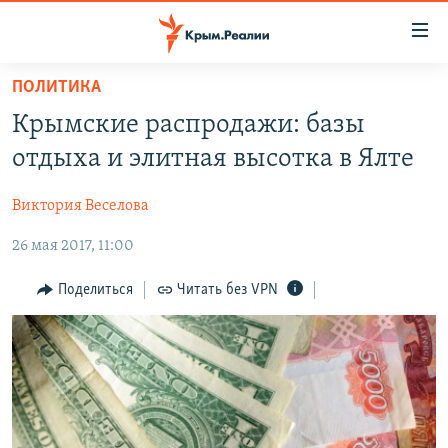
Доступность
ссылки
Вернуться
ПОЛИТИКА
к
НОВОСТИ
Крымские распродажи: базы
основному
СПЕЦПРОЕКТЫ
содержанию
отдыха и элитная высотка в Ялте
ВОДА
Вернутся
ГРУЗ 200
к
Виктория Веселова
ИСТОРИЯ
КАРТА ВОЕННЫХ ОБЪЕКТОВ КРЫМА
главной
26 мая 2017, 11:00
ЕЩЕ
11 ЛЕТ ОККУПАЦИИ КРЫМА. 11 ИСТОРИЙ СОПРОТИВЛЕНИЯ
навигации
Вернутся
РАДІО СВОБОДА
ИНТЕРАКТИВ
Поделиться
Читать без VPN
к
КАК ОБОЙТИ БЛОКИРОВКУ
ИНФОГРАФИКА
поиску
ТЕЛЕПРОЕКТ КРЫМ.РЕАЛИИ
Українською
СОВЕТЫ ПРАВОЗАЩИТНИКОВ
Qırımtatar
ПРОПАВШИЕ БЕЗ ВЕСТИ