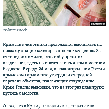
ПРИСОЕДИНЯЙТЕСЬ!
ПОБЕДИТЕЛЕЙ НЕ СУДЯТ?
КРЫМ.НЕПОКОРЕННЫЙ
ELIFBE
©Shutterstock
УКРАИНСКАЯ ПРОБЛЕМА КРЫМА
Все сайты RFE/RL
Крымские чиновники продолжают выставлять на
продажу «национализированное» имущество. За
счет недвижимости, отнятой у прежних
владельцев, здесь пытаются латать дыры в местном
бюджете. В среду, 24 мая, в подконтрольном России
крымском парламенте утвердили очередной
перечень объектов, подлежащих отчуждению.
Крым.Реалии выясняли, что на этот раз планируют
пустить с молотка.
О том, что в Крыму чиновники выставляют на