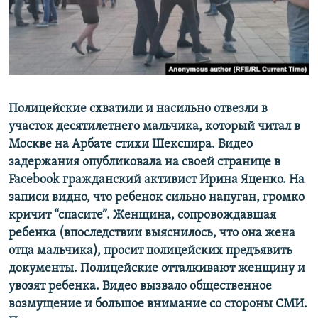
ПРИСОЕДИНЯЙТЕСЬ!
ПОБЕДИТЕЛЕЙ НЕ СУДЯТ?
КРЫМ.НЕПОКОРЕННЫЙ
ELIFBE
УКРАИНСКАЯ ПРОБЛЕМА КРЫМА
Все сайты RFE/RL
Полицейские схватили и насильно отвезли в
участок десятилетнего мальчика, который читал в
Москве на Арбате стихи Шекспира. Видео
задержания опубликовала на своей странице в
Facebook гражданский активист Ирина Яценко. На
записи видно, что ребенок сильно напуган, громко
кричит “спасите”. Женщина, сопровождавшая
ребенка (впоследствии выяснилось, что она жена
отца мальчика), просит полицейских предъявить
документы. Полицейские отталкивают женщину и
увозят ребенка. Видео вызвало общественное
возмущение и большое внимание со стороны СМИ.