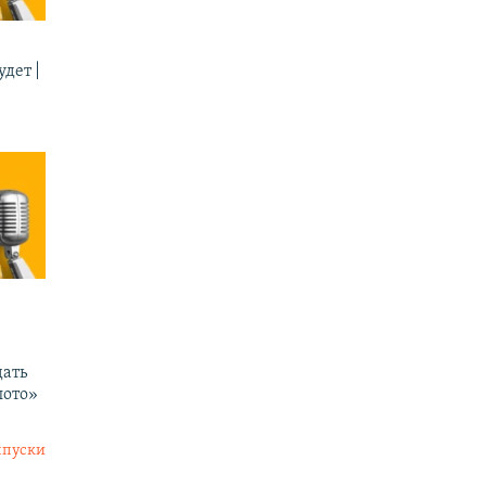
дет |
ать
лото»
ыпуски