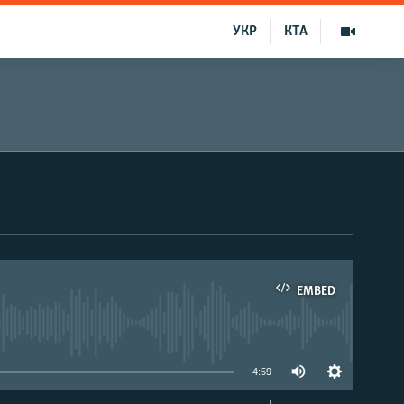
УКР
КТА
EMBED
able
4:59