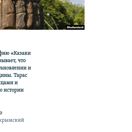
афию «Казаки
ывает, что
тановлении и
щины. Тарас
нцами и
о истории
о
крымский