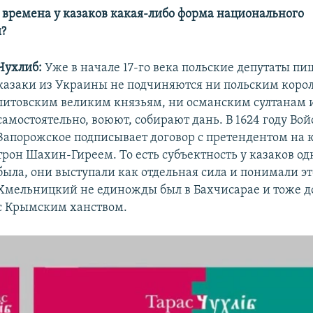
те времена у казаков какая-либо форма национального
?
Чухлиб:
Уже в начале 17-го века польские депутаты пиш
казаки из Украины не подчиняются ни польским коро
литовским великим князьям, ни османским султанам 
самостоятельно, воюют, собирают дань. В 1624 году Вой
Запорожское подписывает договор с претендентом на
трон Шахин-Гиреем. То есть субъектность у казаков о
была, они выступали как отдельная сила и понимали эт
Хмельницкий не единожды был в Бахчисарае и тоже д
с Крымским ханством.