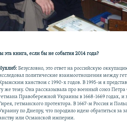
ы эта книга, если бы не события 2014 года?
Чухлиб:
Безусловно, это ответ на российскую оккупаци
исследовал политические взаимоотношения между ге
Крымским ханством с 1990-х годов. В 1995-м я предста
ту же тему. Она рассказывала про военный союз Петра 
гетмана Правобережной Украины в 1668-1669 годах, и 
Гирея, гетманского протектора. В 1667-м Россия и Пол
Украину по Днепру, что породило идею обратиться за 
анству или Османской империи.