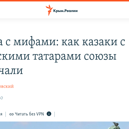
а с мифами: как казаки с
кими татарами союзы
чали
овский
40
ся
Читать без VPN