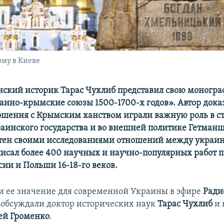
му в Киеве
нский историк Тарас Чухлиб представил свою моногр
раино-крымские союзы 1500-1700-х годов». Автор доказ
ошения с Крымским ханством играли важную роль в с
аинского государства и во внешней политике Гетман
стен своими исследованиями отношений между украи
исал более 400 научных и научно-популярных работ п
сии и Польши 16-18-го веков.
и ее значение для современной Украины в эфире
Ради
и
обсуждали доктор исторических наук
Тарас Чухлиб
и 
ей Громенко
.