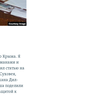
ю Крыма. Я
тманами и
вил статью на
Суховея,
хана Дил-
ьша поделили
защитой к