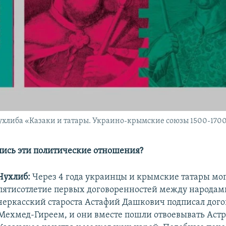
ухлиба «Казаки и татары. Украино-крымские союзы 1500-1700
ались эти политические отношения?
Чухлиб:
Через 4 года украинцы и крымские татары мог
пятисотлетие первых договоренностей между народами.
черкасский староста Астафий Дашкович подписал дого
Мехмед-Гиреем, и они вместе пошли отвоевывать Астр