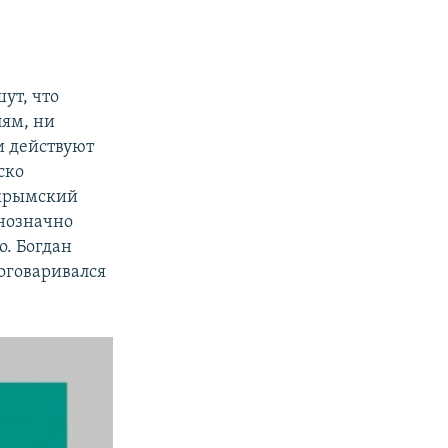
ут, что
лям, ни
и действуют
ско
 крымский
днозначно
о. Богдан
оговаривался