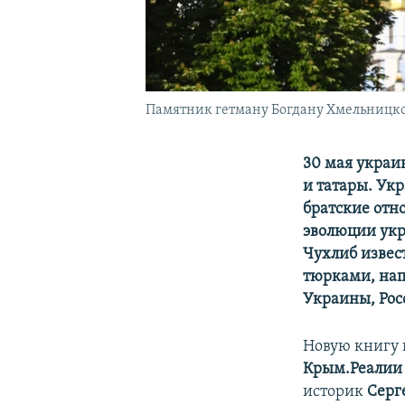
Памятник гетману Богдану Хмельницко
30 мая украи
и татары. Ук
братские отн
эволюции укр
Чухлиб изве
тюрками, нап
Украины, Рос
Новую книгу 
Крым.Реали
историк
Серг