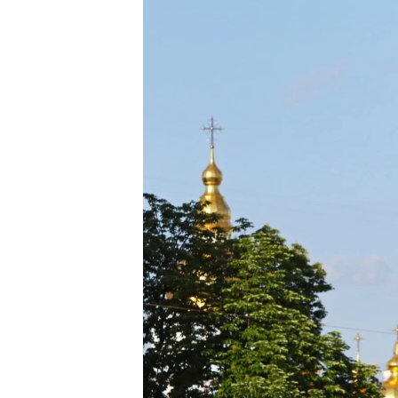
ПОБЕДИТЕЛЕЙ НЕ СУДЯТ?
КРЫМ.НЕПОКОРЕННЫЙ
ELIFBE
УКРАИНСКАЯ ПРОБЛЕМА КРЫМА