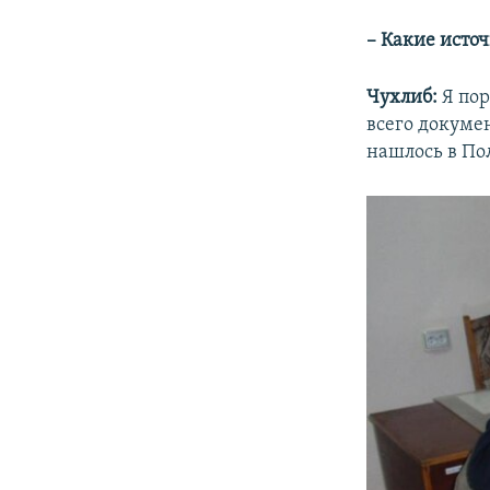
– Какие исто
Чухлиб:
Я пор
всего докуме
нашлось в По