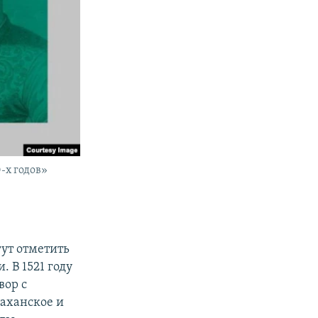
-х годов»
ут отметить
 В 1521 году
вор с
аханское и