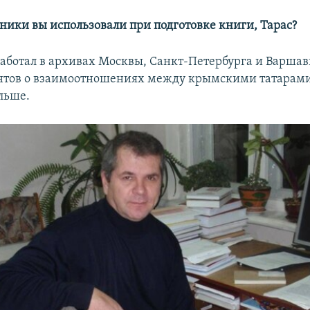
чники вы использовали при подготовке книги, Тарас?
аботал в архивах Москвы, Санкт-Петербурга и Варшав
нтов о взаимоотношениях между крымскими татарами
льше.