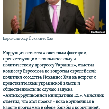
ПРИСОЕДИНЯЙТЕСЬ!
ПОБЕДИТЕЛЕЙ НЕ СУДЯТ?
КРЫМ.НЕПОКОРЕННЫЙ
ELIFBE
УКРАИНСКАЯ ПРОБЛЕМА КРЫМА
Все сайты RFE/RL
Еврокомиссар Йоханнес Хан
Коррупция остается «ключевым фактором,
препятствующим экономическому и
политическому прогрессу Украины», отметил
комиссар Евросоюза по вопросам европейской
политики соседства Йоханнес Хан на встрече с
представителями украинской власти и
общественности по случаю запуска
«Антикоррупционной инициативы ЕС». Чиновник
отметил, что этот проект – пока крупнейшая в
Европе программа в сфере борьбы с коррупцией.