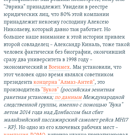
"Эврика" принадлежит. Увидели в реестре
юридических лиц, что 80% этой компании
принадлежит некоему господину Алексею
Николаеву, который давно там работает. Но
большее наше внимание к этой истории привлек
второй совладелец – Александр Киналь, тоже такой
человек фактически без биографии, окончивший
сразу два университета в 1998 году –
экономический и
Военмех
. Мы установили, что
этот человек одно время являлся советником
президента
концерна "Алмаз-Антей"
, это
производитель
"Буков"
(российская зенитная
ракетная установка
;
по данным
Международной
следственной группы, именно с помощью
"
Бука
"
летом 2014 года над Донбассом был сбит
малайзийский пассажирский самолет рейса МН17
– КР)
. Но одно из его ключевых рабочих мест –