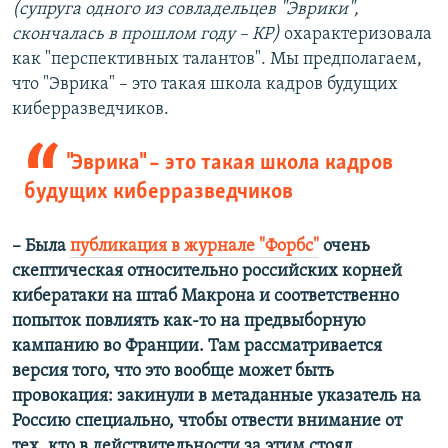
(супруга одного из совладельцев
"Эврики",
скончалась в прошлом году – КР
)
охарактеризовала
как "перспективных талантов". Мы предполагаем,
что "Эврика" – это такая школа кадров будущих
киберразведчиков.
"Эврика" – это такая школа кадров
будущих киберразведчиков
– Была
публикация в журнале "Форбс"
очень
скептическая относительно российских корней
кибератаки на штаб Макрона и соответственно
попыток повлиять как-то на предвыборную
кампанию во Франции. Там рассматривается
версия того, что это вообще может быть
провокация: закинули в метаданные указатель на
Россию специально, чтобы отвести внимание от
тех, кто в действительности за этим стоял.