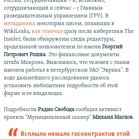
России, сотрудничавший – и, возможно,
сотрудничающий и сейчас – с Главным
разведывательным управлением (ГРУ). В
метаданных
некоторых писем, попавших в
WikiLeaks,
как отмечал
сразу после кибератаки The
Insider, были обнаружены следы редактуры,
проделанной пользователем по имени
Георгий
Петрович Рошка
. Это финансовые документы
штаба Макрона. Выяснилось, что человек с таким
именем работал в петербургском ЗАО "Эврика". В
ходе дальнейшего расследования удалось
установить любопытные подробности об этой
фирме и ее владельцах.
Подробности
Радио Свобода
сообщил активист
проекта "Муниципальный сканер"
Михаил Маглов
.
Всплыло немало госконтрактов этой