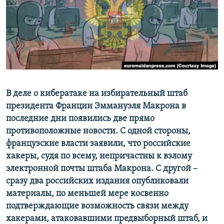
ПРИСОЕДИНЯЙТЕСЬ!
ПОБЕДИТЕЛЕЙ НЕ СУДЯТ?
КРЫМ.НЕПОКОРЕННЫЙ
ELIFBE
УКРАИНСКАЯ ПРОБЛЕМА КРЫМА
Все сайты RFE/RL
В деле о кибератаке на избирательный штаб
президента Франции Эммануэля Макрона в
последние дни появились две прямо
противоположные новости. С одной стороны,
французские власти заявили, что российские
хакеры, судя по всему, непричастны к взлому
электронной почты штаба Макрона. С другой –
сразу два российских издания опубликовали
материалы, по меньшей мере косвенно
подтверждающие возможность связи между
хакерами, атаковавшими предвыборный штаб, и