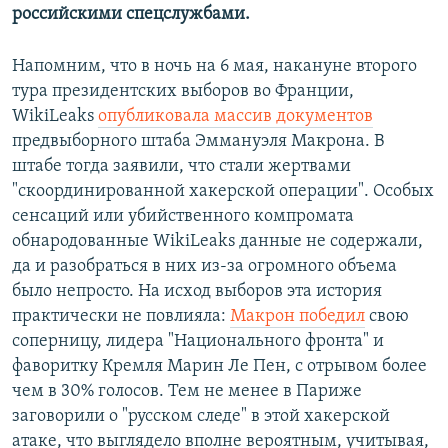
российскими спецслужбами.
Напомним, что в ночь на 6 мая, накануне второго
тура президентских выборов во Франции,
WikiLeaks
опубликовала массив документов
предвыборного штаба Эммануэля Макрона. В
штабе тогда заявили, что стали жертвами
"скоординированной хакерской операции". Особых
сенсаций или убийственного компромата
обнародованные WikiLeaks данные не содержали,
да и разобраться в них из-за огромного объема
было непросто. На исход выборов эта история
практически не повлияла:
Макрон победил
свою
соперницу, лидера "Национального фронта" и
фаворитку Кремля Марин Ле Пен, с отрывом более
чем в 30% голосов. Тем не менее в Париже
заговорили о "русском следе" в этой хакерской
атаке, что выглядело вполне вероятным, учитывая,