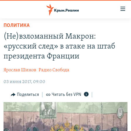
Доступность
ссылки
Вернуться
ПОЛИТИКА
к
НОВОСТИ
(Не)взломанный Макрон:
основному
СПЕЦПРОЕКТЫ
содержанию
«русский след» в атаке на штаб
ВОДА
Вернутся
ГРУЗ 200
президента Франции
к
ИСТОРИЯ
КАРТА ВОЕННЫХ ОБЪЕКТОВ КРЫМА
главной
Ярослав Шимов
Радио Свобода
ЕЩЕ
11 ЛЕТ ОККУПАЦИИ КРЫМА. 11 ИСТОРИЙ СОПРОТИВЛЕНИЯ
навигации
Вернутся
03 июня 2017, 09:00
РАДІО СВОБОДА
ИНТЕРАКТИВ
к
КАК ОБОЙТИ БЛОКИРОВКУ
ИНФОГРАФИКА
Поделиться
Читать без VPN
поиску
ТЕЛЕПРОЕКТ КРЫМ.РЕАЛИИ
Українською
СОВЕТЫ ПРАВОЗАЩИТНИКОВ
Qırımtatar
ПРОПАВШИЕ БЕЗ ВЕСТИ