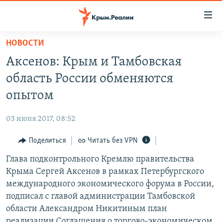
Доступность
ссылки
Вернуться
НОВОСТИ
к
НОВОСТИ
Аксенов: Крым и Тамбовская
основному
СПЕЦПРОЕКТЫ
содержанию
область России обменяются
ВОДА
Вернутся
ГРУЗ 200
опытом
к
ИСТОРИЯ
КАРТА ВОЕННЫХ ОБЪЕКТОВ КРЫМА
главной
03 июня 2017, 08:52
ЕЩЕ
11 ЛЕТ ОККУПАЦИИ КРЫМА. 11 ИСТОРИЙ СОПРОТИВЛЕНИЯ
навигации
Вернутся
Поделиться
Читать без VPN
РАДІО СВОБОДА
ИНТЕРАКТИВ
к
Глава подконтрольного Кремлю правительства
КАК ОБОЙТИ БЛОКИРОВКУ
ИНФОГРАФИКА
поиску
Крыма Сергей Аксенов в рамках Петербургского
ТЕЛЕПРОЕКТ КРЫМ.РЕАЛИИ
международного экономического форума в России,
Українською
подписал с главой администрации Тамбовской
СОВЕТЫ ПРАВОЗАЩИТНИКОВ
Qırımtatar
области Александром Никитиным план
ПРОПАВШИЕ БЕЗ ВЕСТИ
реализации Соглашения о торгово-экономическом,