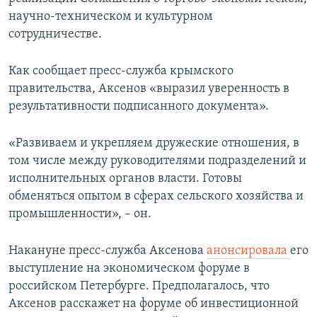
ПРИСОЕДИНЯЙТЕСЬ!
ПОБЕДИТЕЛЕЙ НЕ СУДЯТ?
научно-техническом и культурном
сотрудничестве.
КРЫМ.НЕПОКОРЕННЫЙ
ELIFBE
Как сообщает пресс-служба крымского
правительства, Аксенов «выразил уверенность в
УКРАИНСКАЯ ПРОБЛЕМА КРЫМА
результативности подписанного документа».
Все сайты RFE/RL
«Развиваем и укрепляем дружеские отношения, в
том числе между руководителями подразделений и
исполнительных органов власти. Готовы
обменяться опытом в сферах сельского хозяйства и
промышленности», – он.
Накануне пресс-служба Аксенова
анонсировала
его
выступление на экономическом форуме в
российском Петербурге. Предполагалось, что
Аксенов расскажет на форуме об инвестиционной