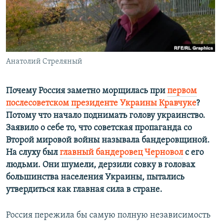
ПРИСОЕДИНЯЙТЕСЬ!
ПОБЕДИТЕЛЕЙ НЕ СУДЯТ?
КРЫМ.НЕПОКОРЕННЫЙ
ELIFBE
Анатолий Стреляный
УКРАИНСКАЯ ПРОБЛЕМА КРЫМА
Все сайты RFE/RL
Почему Россия заметно морщилась при
первом
послесоветском президенте Украины Кравчуке
?
Потому что начало поднимать голову украинство.
Заявило о себе то, что советская пропаганда со
Второй мировой войны называла бандеровщиной.
На слуху был
главный бандеровец Черновол
с его
людьми. Они шумели, дерзили совку в головах
большинства населения Украины, пытались
утвердиться как главная сила в стране.
Россия пережила бы самую полную независимость