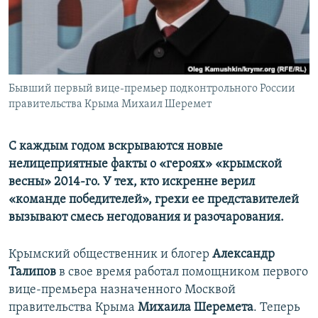
ПРИСОЕДИНЯЙТЕСЬ!
ПОБЕДИТЕЛЕЙ НЕ СУДЯТ?
КРЫМ.НЕПОКОРЕННЫЙ
ELIFBE
Бывший первый вице-премьер подконтрольного России
УКРАИНСКАЯ ПРОБЛЕМА КРЫМА
правительства Крыма Михаил Шеремет
Все сайты RFE/RL
С каждым годом вскрываются новые
нелицеприятные факты о «героях» «крымской
весны» 2014-го. У тех, кто искренне верил
«команде победителей», грехи ее представителей
вызывают смесь негодования и разочарования.
Крымский общественник и блогер
Александр
Талипов
в свое время работал помощником первого
вице-премьера назначенного Москвой
правительства Крыма
Михаила Шеремета
. Теперь