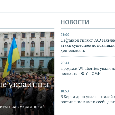
НОВОСТИ
23:00
Нефтяной гигант ОАЭ заявляе
атаки существенно повлияли 
деятельность
20:41
Продажи Wildberries упали н
после атак ВСУ – СМИ
где украинцы
18:53
В Керчи дрон упал на жилой 
российские власти сообщают
щиты прав украинской