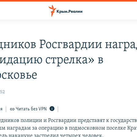
дников Росгвардии награ
идацию стрелка» в
сковье
:52
ся
Читать без VPN
рудников полиции и Росгвардии представят к государс
м наградам за операцию в подмосковном поселке Крат
ль накануне застрелил четырех человек.