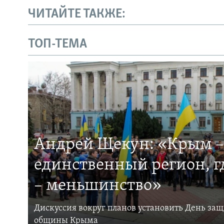
ЧИТАЙТЕ ТАКЖЕ:
ТОП-ТЕМА
Андрей Щекун: «Крым –
единственный регион, 
– меньшинство»
Дискуссия вокруг планов установить День за
общины Крыма