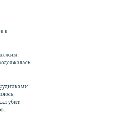
в в
охожим.
родолжалась
отрудниками
шлось
ыл убит.
в.