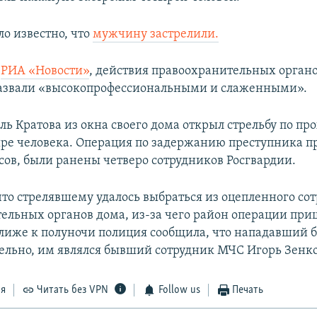
ло известно, что
мужчину застрелили.
т
РИА «Новости»
, действия правоохранительных органо
назвали «высокопрофессиональными и слаженными».
ль Кратова из окна своего дома открыл стрельбу по пр
ре человека. Операция по задержанию преступника п
асов, были ранены четверо сотрудников Росгвардии.
что стрелявшему удалось выбраться из оцепленного с
ельных органов дома, из-за чего район операции при
лиже к полуночи полиция сообщила, что нападавший б
льно, им являлся бывший сотрудник МЧС Игорь Зенко
ся
Читать без VPN
Follow us
Печать