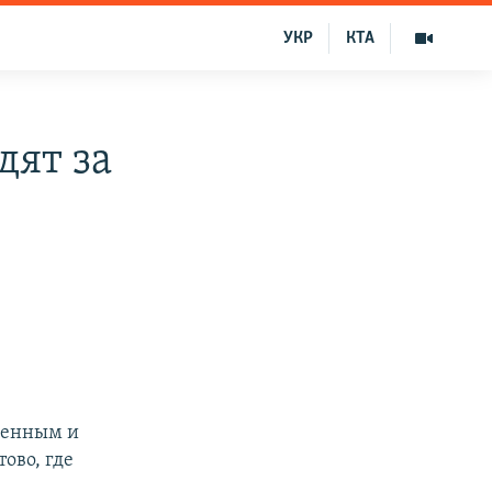
УКР
КТА
дят за
твенным и
ово, где