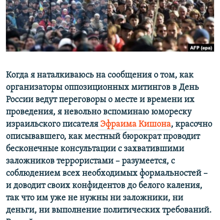
ПРИСОЕДИНЯЙТЕСЬ!
ПОБЕДИТЕЛЕЙ НЕ СУДЯТ?
КРЫМ.НЕПОКОРЕННЫЙ
ELIFBE
УКРАИНСКАЯ ПРОБЛЕМА КРЫМА
Все сайты RFE/RL
Когда я наталкиваюсь на сообщения о том, как
организаторы оппозиционных митингов в День
России ведут переговоры о месте и времени их
проведения, я невольно вспоминаю юмореску
израильского писателя
Эфраима Кишона
, красочно
описывавшего, как местный бюрократ проводит
бесконечные консультации с захватившими
заложников террористами – разумеется, с
соблюдением всех необходимых формальностей –
и доводит своих конфидентов до белого каления,
так что им уже не нужны ни заложники, ни
деньги, ни выполнение политических требований.