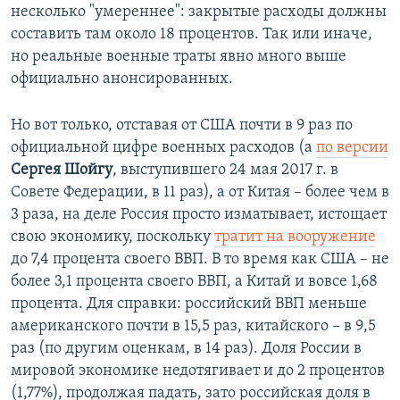
несколько "умереннее": закрытые расходы должны
составить там около 18 процентов. Так или иначе,
но реальные военные траты явно много выше
официально анонсированных.
Но вот только, отставая от США почти в 9 раз по
официальной цифре военных расходов (а
по версии
Сергея Шойгу
, выступившего 24 мая 2017 г. в
Совете Федерации, в 11 раз), а от Китая – более чем в
3 раза, на деле Россия просто изматывает, истощает
свою экономику, поскольку
тратит на вооружение
до 7,4 процента своего ВВП. В то время как США – не
более 3,1 процента своего ВВП, а Китай и вовсе 1,68
процента. Для справки: российский ВВП меньше
американского почти в 15,5 раз, китайского – в 9,5
раз (по другим оценкам, в 14 раз). Доля России в
мировой экономике недотягивает и до 2 процентов
(1,77%), продолжая падать, зато российская доля в