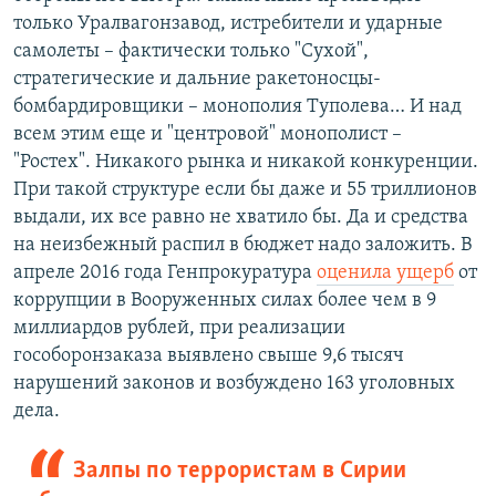
только Уралвагонзавод, истребители и ударные
самолеты – фактически только "Сухой",
стратегические и дальние ракетоносцы-
бомбардировщики – монополия Туполева… И над
всем этим еще и "центровой" монополист –
"Ростех". Никакого рынка и никакой конкуренции.
При такой структуре если бы даже и 55 триллионов
выдали, их все равно не хватило бы. Да и средства
на неизбежный распил в бюджет надо заложить. В
апреле 2016 года Генпрокуратура
оценила ущерб
от
коррупции в Вооруженных силах более чем в 9
миллиардов рублей, при реализации
гособоронзаказа выявлено свыше 9,6 тысяч
нарушений законов и возбуждено 163 уголовных
дела.
Залпы по террористам в Сирии