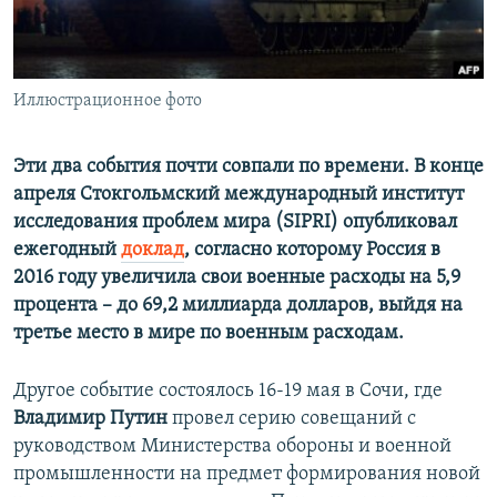
ПРИСОЕДИНЯЙТЕСЬ!
ПОБЕДИТЕЛЕЙ НЕ СУДЯТ?
КРЫМ.НЕПОКОРЕННЫЙ
ELIFBE
Иллюстрационное фото
УКРАИНСКАЯ ПРОБЛЕМА КРЫМА
Эти два события почти совпали по времени. В конце
Все сайты RFE/RL
апреля Стокгольмский международный институт
исследования проблем мира (SIPRI) опубликовал
ежегодный
доклад
, согласно которому Россия в
2016 году увеличила свои военные расходы на 5,9
процента – до 69,2 миллиарда долларов, выйдя на
третье место в мире по военным расходам.
Другое событие состоялось 16-19 мая в Сочи, где
Владимир Путин
провел серию совещаний с
руководством Министерства обороны и военной
промышленности на предмет формирования новой