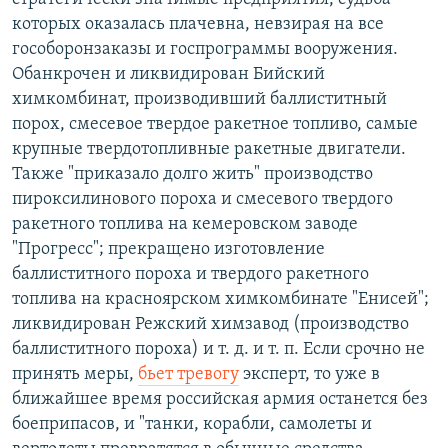
которых оказалась плачевна, невзирая на все
гособоронзаказы и госпрограммы вооружения.
Обанкрочен и ликвидирован Бийский
химкомбинат, производивший баллиститный
порох, смесевое твердое ракетное топливо, самые
крупные твердотопливные ракетные двигатели.
Также "приказало долго жить" производство
пироксилинового пороха и смесевого твердого
ракетного топлива на кемеровском заводе
"Прогресс"; прекращено изготовление
баллиститного пороха и твердого ракетного
топлива на красноярском химкомбинате "Енисей";
ликвидирован Режский химзавод (производство
баллиститного пороха) и т. д. и т. п. Если срочно не
принять меры,
бьет тревогу
эксперт, то уже в
ближайшее время российская армия останется без
боеприпасов, и "танки, корабли, самолеты и