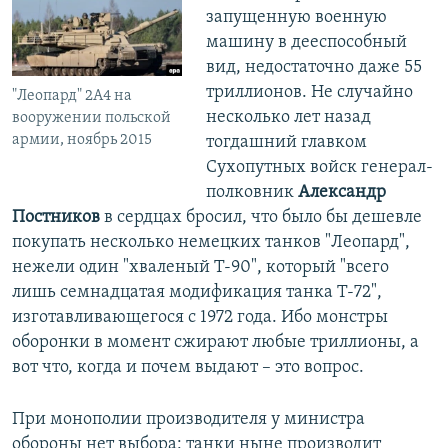
запущенную военную
машину в дееспособный
вид, недостаточно даже 55
триллионов. Не случайно
"Леопард" 2A4 на
несколько лет назад
вооружении польской
армии, ноябрь 2015
тогдашний главком
Сухопутных войск генерал-
полковник
Александр
Постников
в сердцах бросил, что было бы дешевле
покупать несколько немецких танков "Леопард",
нежели один "хваленый Т-90", который "всего
лишь семнадцатая модификация танка Т-72",
изготавливающегося с 1972 года. Ибо монстры
оборонки в момент сжирают любые триллионы, а
вот что, когда и почем выдают – это вопрос.
При монополии производителя у министра
обороны нет выбора: танки ныне производит