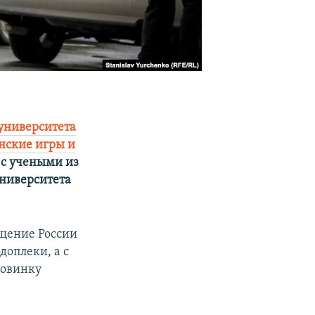
университета
нские игры и
д с учеными из
университета
ащение России
доплеки, а с
новинку