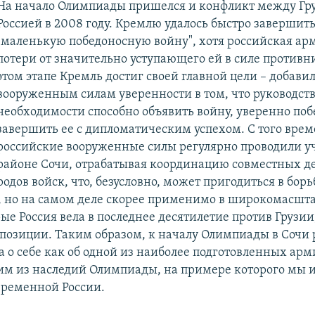
На начало Олимпиады пришелся и конфликт между Гр
Россией в 2008 году. Кремлю удалось быстро завершить
"маленькую победоносную войну", хотя российская ар
потери от значительно уступающего ей в силе противн
этом этапе Кремль достиг своей главной цели – добави
вооруженным силам уверенности в том, что руководст
необходимости способно объявить войну, уверенно поб
завершить ее с дипломатическим успехом. С того вре
российские вооруженные силы регулярно проводили у
районе Сочи, отрабатывая координацию совместных д
родов войск, что, безусловно, может пригодиться в борь
 но на самом деле скорее применимо в широкомасшт
ые Россия вела в последнее десятилетие против Грузи
позиции. Таким образом, к началу Олимпиады в Сочи 
а о себе как об одной из наиболее подготовленных арм
ним из наследий Олимпиады, на примере которого мы 
ременной России.