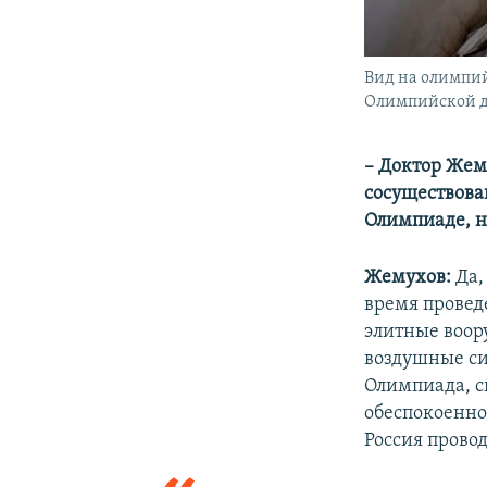
Вид на олимпий
Олимпийской 
– Доктор Жем
сосуществован
Олимпиаде, но
Жемухов:
Да,
время провед
элитные воор
воздушные си
Олимпиада, с
обеспокоенно
Россия прово