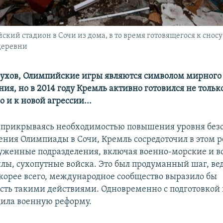
ский стадион в Сочи из дома, в то время готовящегося к сносу
деревни
ухов, Олимпийские игры являются символом мирного
ия, но в 2014 году Кремль активно готовился не тольк
 и к новой агрессии...
 прикрываясь необходимостью повышения уровня безо
ения Олимпиады в Сочи, Кремль сосредоточил в этом 
уженные подразделения, включая военно-морские и в
лы, сухопутные войска. Это был продуманный шаг, вед
корее всего, международное сообщество выразило бы
сть такими действиями. Одновременно с подготовкой
дила военную реформу.