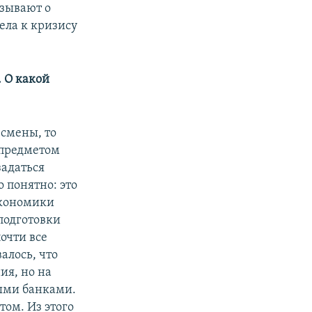
зывают о
ела к кризису
. О какой
смены, то
 предметом
задаться
о понятно: это
экономики
 подготовки
очти все
алось, что
ия, но на
ыми банками.
ом. Из этого