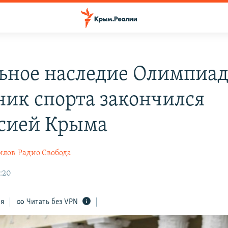
ьное наследие Олимпиад
ник спорта закончился
сией Крыма
илов
Радио Свобода
2:20
ся
Читать без VPN