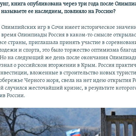
унг, книга опубликована через три года после Олимпи
ы называете ее наследием, повлияло на Россию?
 Олимпийских игр в Сочи имеет историческое значени
Во время Олимпиады Россия в каком-то смысле открылас
 все страны, приглашала принять участие в соревнован
лодежи и спорта, это было торжество оптимизма благ
 Но на следующий же день после окончания Олимпиа
знал о российском вторжении в Крым. Россия практич
 инвестиции, вложенные в строительство новых турист
обережье Черного моря, свела на нет идею открытия Р
й случился жесточайший кризис, в результате которог
ив России.