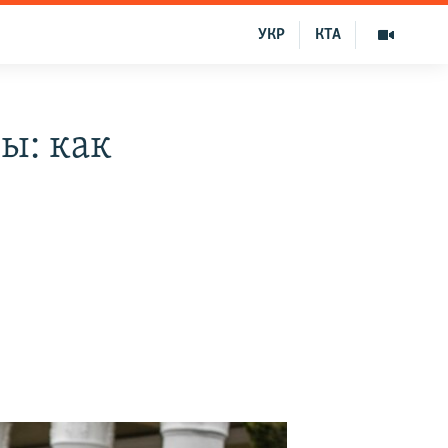
УКР
КТА
ы: как