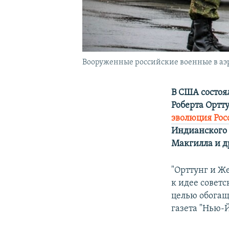
Вооруженные российские военные в аэр
В США состоя
Роберта Ортт
эволюция Росс
Индианского 
Макгилла и д
"Орттунг и Ж
к идее советс
целью обогащ
газета "Нью-