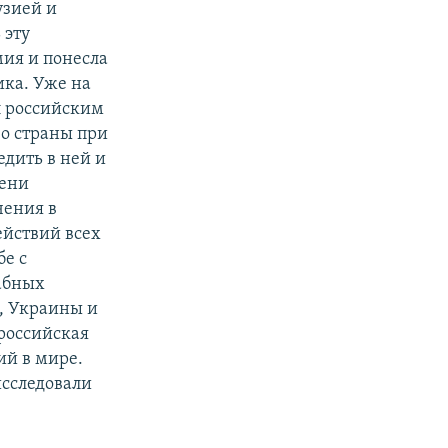
узией и
 эту
мия и понесла
ика. Уже на
л российским
во страны при
едить в ней и
мени
чения в
ействий всех
бе с
абных
и, Украины и
российская
ий в мире.
исследовали