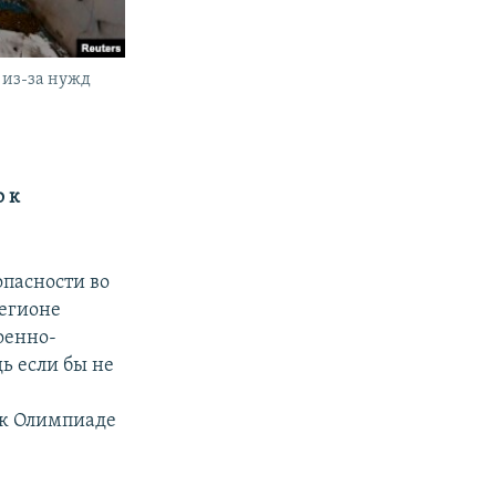
 из-за нужд
о к
пасности во
регионе
оенно-
ь если бы не
 к Олимпиаде