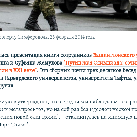
опорту Симферополя, 28 февраля 2014 года
лась презентация книги сотрудников
Вашингтонского 
унга и Суфьяна Жемухова
"Путинская Олимпиада: сочи
ии в XXI веке"
. Это сборник почти трех десятков бесе
и Гарвардского университетов, университета Тафтса, 
ругих.
емухов утверждают, что сегодня мы наблюдаем возвр
ких мегапроектов, но на сей раз без идеологической по
ения новой олигархии", – откликнулась на книжную 
Йорк Таймс".