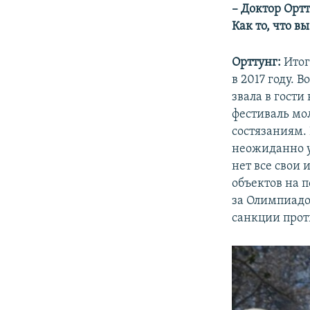
– Доктор Ортт
Как то, что в
Орттунг:
Итог
в 2017 году. 
звала в гости
фестиваль мо
состязаниям.
неожиданно у
нет все свои
объектов на п
за Олимпиадо
санкции прот