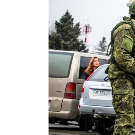
ПОБЕДИТЕЛЕЙ НЕ СУДЯТ?
КРЫМ.НЕПОКОРЕННЫЙ
ELIFBE
УКРАИНСКАЯ ПРОБЛЕМА КРЫМА