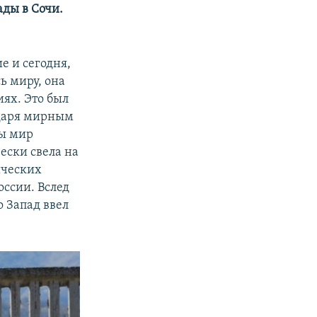
ады в Сочи.
е и сегодня,
ь миру, она
иях. Это был
одаря мирным
ды мир
ески свела на
ических
оссии. Вслед
о Запад ввел