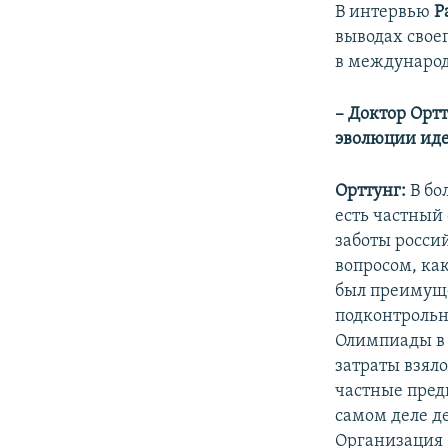
В интервью
Р
выводах свое
в междунаро
– Доктор Ортт
эволюции идет
Орттунг:
В бо
есть частный
заботы россий
вопросом, как
был преимуще
подконтрольны
Олимпиады в С
затраты взяло
частные пред
самом деле д
Организация 