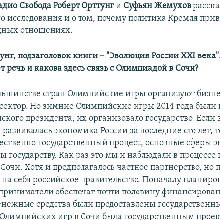
адио Свобода
Роберт Орттунг
и
Суфьян Жемухов
расска
го исследования и о том, почему политика Кремля прив
дных отношениях.
унг, подзаголовок книги – "Эволюция России XXI века"
 речь и какова здесь связь с Олимпиадой в Сочи?
льшинстве стран Олимпийские игры организуют бизне
 сектор. Но зимние Олимпийские игры 2014 года были
ского президента, их организовало государство. Если 
 развивалась экономика России за последние сто лет, т
ственно государственный процесс, основные сферы 
 государству. Как раз это мы и наблюдали в процессе
очи. Хотя и предполагалось частное партнерство, но п
 на себя российское правительство. Поначалу планиров
приниматели обеспечат почти половину финансирован
енежные средства были предоставлены государственн
Олимпийских игр в Сочи была государственным проект